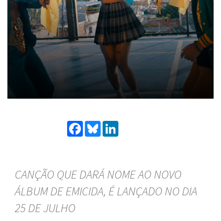
Facebook
Bluesky
LinkedIn
CANÇÃO QUE DARÁ NOME AO NOVO
ÁLBUM DE EMICIDA, É LANÇADO NO DIA
25 DE JULHO