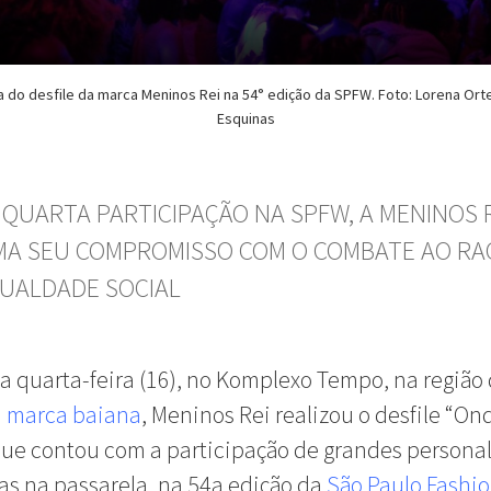
a do desfile da marca Meninos Rei na 54° edição da SPFW. Foto: Lorena Orte
Esquinas
 QUARTA PARTICIPAÇÃO NA SPFW, A MENINOS 
MA SEU COMPROMISSO COM O COMBATE AO RA
GUALDADE SOCIAL
a quarta-feira (16), no Komplexo Tempo, na região
a
marca baiana
, Meninos Rei realizou o desfile “O
 que contou com a participação de grandes persona
ras na passarela, na 54a edição da
São Paulo Fashi