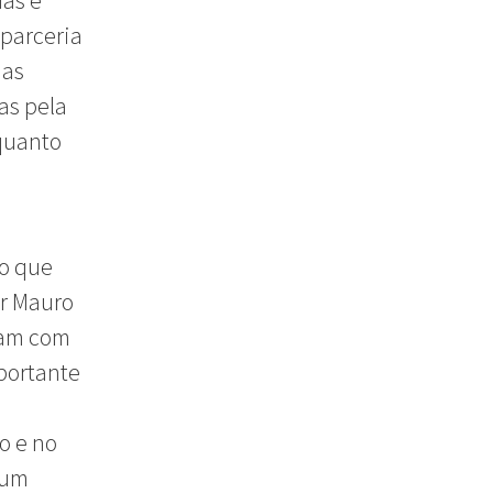
das e
 parceria
ias
as pela
 quanto
 o que
or Mauro
vam com
portante
o e no
 um