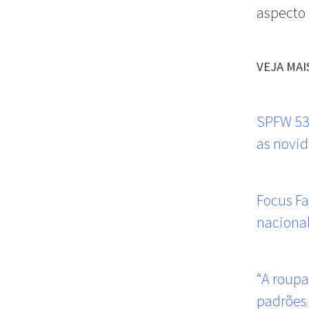
aspecto 
VEJA MAI
SPFW 53:
as novi
Focus F
naciona
“A roupa
padrões