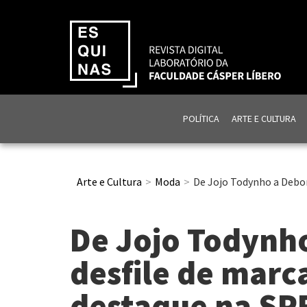
POLÍTICA
ARTE E CULTURA
Arte e Cultura
Moda
De Jojo Todynho a Debor
De Jojo Todynh
desfile de marc
destaque na S