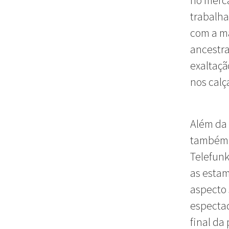
no merca
trabalha
com a m
ancestra
exaltaçã
nos calç
Além da 
também c
Telefunk
as estam
aspecto 
especta
final da