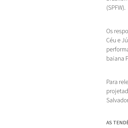
(SPFW).
Os respo
Céu e Jú
performa
baiana P
Para rel
projetad
Salvador
AS TEND