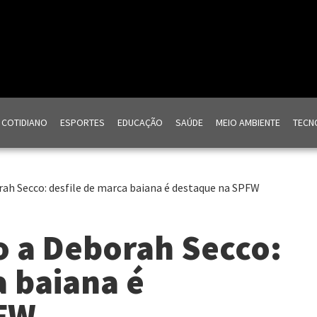
COTIDIANO
ESPORTES
EDUCAÇÃO
SAÚDE
MEIO AMBIENTE
TECNO
ah Secco: desfile de marca baiana é destaque na SPFW
o a Deborah Secco:
a baiana é
PFW