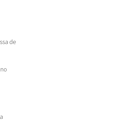
issa de
 no
ha