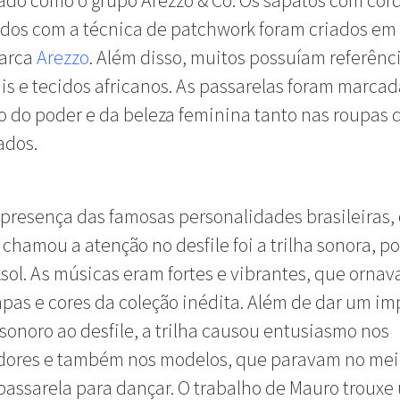
do como o grupo Arezzo & Co. Os sapatos com cor
dos com a técnica de patchwork foram criados em
arca
Arezzo
. Além disso, muitos possuíam referênc
is e tecidos africanos. As passarelas foram marcad
o do poder e da beleza feminina tanto nas roupas
ados.
presença das famosas personalidades brasileiras,
hamou a atenção no desfile foi a trilha sonora, p
sol. As músicas eram fortes e vibrantes, que orna
pas e cores da coleção inédita. Além de dar um im
sonoro ao desfile, a trilha causou entusiasmo nos
dores e também nos modelos, que paravam no mei
 passarela para dançar. O trabalho de Mauro trouxe