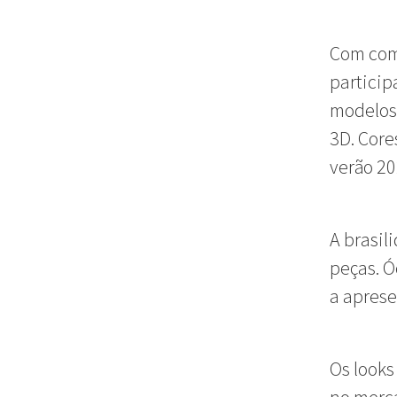
Com comb
particip
modelos 
3D. Core
verão 20
A brasil
peças. Ó
a aprese
Os looks