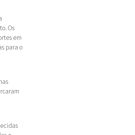
a
to. Os
ortes em
as para o
 nas
arcaram
lecidas