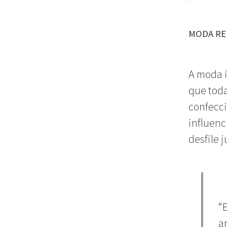
MODA RE
A moda i
que toda
confecc
influenc
desfile 
“
ar