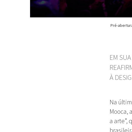
Pré-abertur
EM SUA
REAFIR
À DESI
Na últim
Mooca, 
a arte”,
brasilei