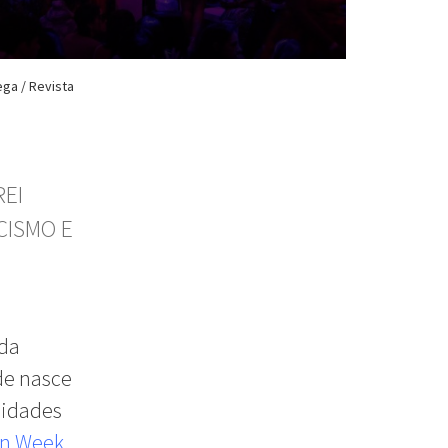
ga / Revista
REI
CISMO E
 da
nde nasce
lidades
on Week