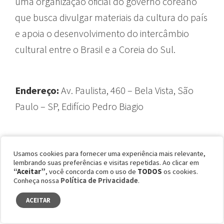
uma organização oficial do governo coreano
que busca divulgar materiais da cultura do país
e apoia o desenvolvimento do intercâmbio
cultural entre o Brasil e a Coreia do Sul.
guia
Endereço:
Av. Paulista, 460 – Bela Vista, São
Paulo – SP, Edifício Pedro Biagio
Horário de funcionamento:
segunda a sexta-
Usamos cookies para fornecer uma experiência mais relevante,
feira, das
10h às 19h
lembrando suas preferências e visitas repetidas. Ao clicar em
“Aceitar”
, você concorda com o uso de
TODOS
os cookies.
Conheça nossa
Política de Privacidade
.
ACEITAR
Entrada gratuita