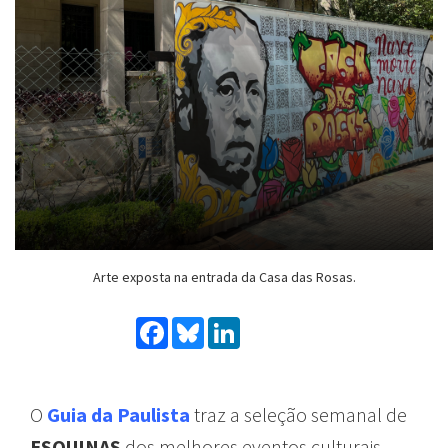
Arte exposta na entrada da Casa das Rosas.
Facebook
Bluesky
LinkedIn
O
Guia da
Paulista
traz
a
seleção
semanal
de
ESQUINAS
dos
melhores
eventos
culturais