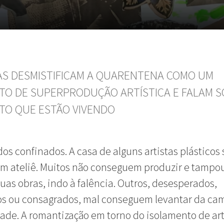
AS DESMISTIFICAM A QUARENTENA COMO UM
O DE SUPERPRODUÇÃO ARTÍSTICA E FALAM S
O QUE ESTÃO VIVENDO
dos confinados. A casa de alguns artistas plásticos 
m ateliê. Muitos não conseguem produzir e tampo
uas obras, indo à falência. Outros, desesperados,
 ou consagrados, mal conseguem levantar da cama
ade. A romantização em torno do isolamento de art