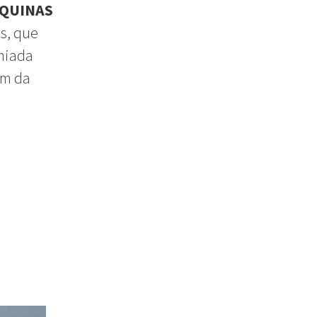
QUINAS
s, que
emiada
em da