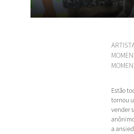
ARTIST
MOMENT
MOMENT
Estão to
tornou u
vender s
anônimos
a ansied