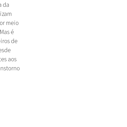
a da
lizam
por meio
 Mas é
iros de
desde
tes aos
anstorno