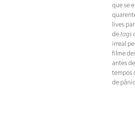
que se e
quarente
lives pa
de
tags
irreal p
filme de
antes de
tempos 
de pânic