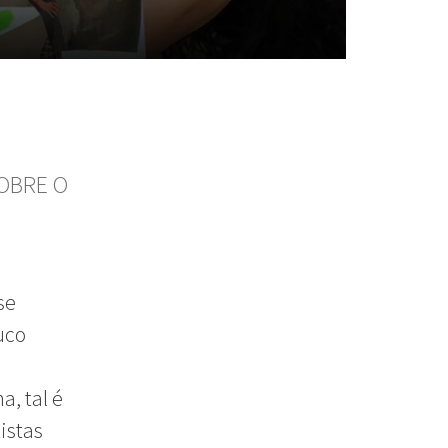
OBRE O
se
uco
, tal é
istas