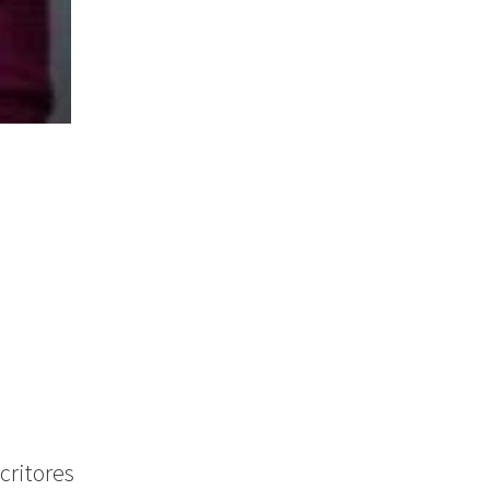
Isabela Sancho
critores