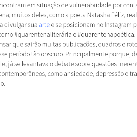
ncontram em situação de vulnerabiidade por cont
na; muitos deles, como a poeta Natasha Féliz, rea
ra divulgar sua
arte
e se posicionam no Instagram 
como #quarentenaliterária e #quarentenapoética.
ensar que sairão muitas publicações, quadros e rote
sse período tão obscuro. Principalmente porque, 
le, já se levantava o debate sobre questões ineren
contemporâneos, como ansiedade, depressão e tr
o.