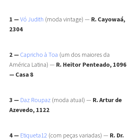
1 —
Vó Judith
(moda vintage) —
R. Cayowaá,
2304
2 —
Capricho à Toa
(um dos maiores da
América Latina) —
R. Heitor Penteado, 1096
— Casa 8
3 —
Daz Roupaz
(moda atual) —
R. Artur de
Azevedo, 1122
4 —
Etiqueta12
(com peças variadas) —
R. Dr.