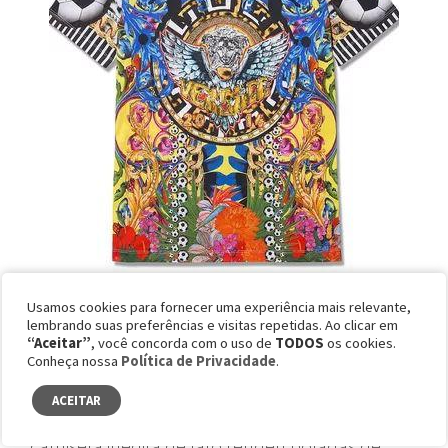
Camiseta “Versace ama o Brasil”
Usamos cookies para fornecer uma experiência mais relevante,
Foto: Divulgação
lembrando suas preferências e visitas repetidas. Ao clicar em
“Aceitar”
, você concorda com o uso de
TODOS
os cookies.
Conheça nossa
Política de Privacidade
.
A grife italiana inovou e surfou na onda do
ACEITAR
momento para faturar. Não se sabe se a
camiseta inédita de fato rendeu boladas de