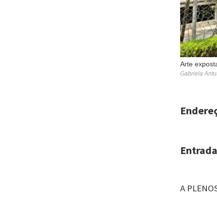
Arte expost
Gabriela Antu
Endere
Entrada
A PLENOS