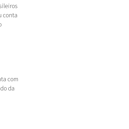
ileiros
u conta
o
onta com
ido da