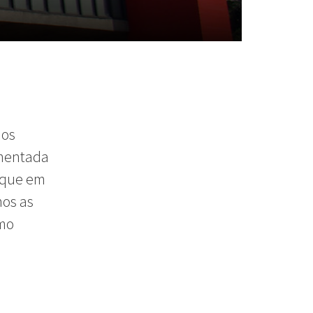
os
mentada
aque
em
mos
as
mo