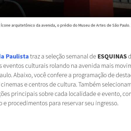
Ícone arquitetônico da avenida, o prédio do Museu de Artes de São Paulo.
da Paulista
traz
a
seleção
semanal
de
ESQUINAS
d
s
eventos
culturais
rolando
na
avenida
mais
movi
aulo.
Abaixo
,
você
confere
a
programação
de
dest
, cinemas e
centros
de
cultura
.
Também
seleciona
ções
principais
sobre
cada
localidade
e
evento
,
co
o
e
procedimentos
para
reservar
seu
ingresso
.