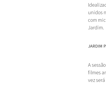
Idealiza
unidos n
com micr
Jardim.
JARDIM P
A sessão
filmes a
vez será