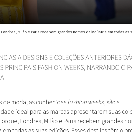
 Londres, Milão e Paris recebem grandes nomes da indústria em todas as 
NCIAS A DESIGNS E COLEÇÕES ANTERIORES DÃ
S PRINCIPAIS FASHION WEEKS, NARRANDO O 
DA
 de moda, as conhecidas
fashion weeks
, são a
dade ideal para as marcas apresentarem suas cole
Iorque, Londres, Milão e Paris recebem grandes n
a em todas as suas edições. Esses desfiles têm o pr