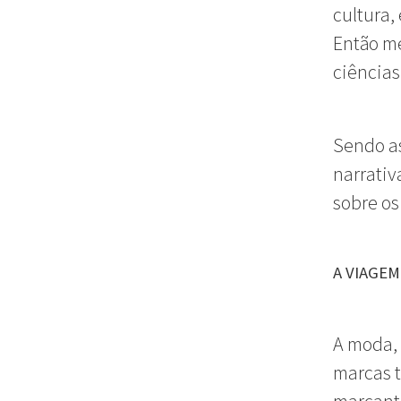
cultura,
Então me
ciências
Sendo as
narrativ
sobre os
A VIAGEM
A moda,
marcas t