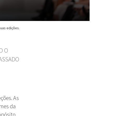
suas edições.
O O
PASSADO
ções. As
omes da
opósito