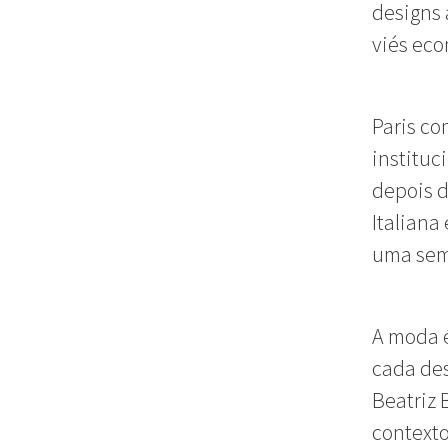
designs 
viés eco
Paris co
institu
depois d
Italiana
uma sem
A moda é
cada des
Beatriz 
contexto