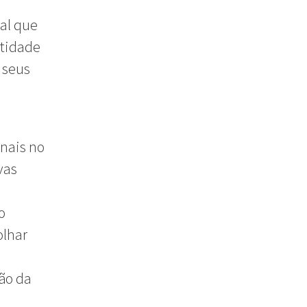
cal que
ntidade
 seus
onais no
vas
o
olhar
ção da