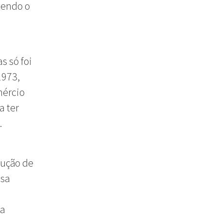
tendo o
s só foi
1973,
mércio
a ter
.
rução de
ssa
da