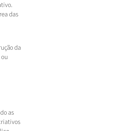
tivo.
rea das
rução da
r ou
do as
riativos