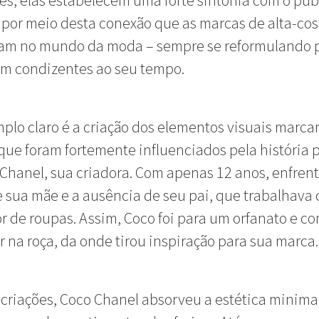
s, elas estabelecem uma forte sintonia com o públ
 por meio desta conexão que as marcas de alta-cos
am no mundo da moda – sempre se reformulando p
m condizentes ao seu tempo.
lo claro é a criação dos elementos visuais marca
que foram fortemente influenciados pela história 
Chanel, sua criadora. Com apenas 12 anos, enfren
 sua mãe e a ausência de seu pai, que trabalhava
 de roupas. Assim, Coco foi para um orfanato e c
r na roça, da onde tirou inspiração para sua marca.
criações, Coco Chanel absorveu a estética minimal