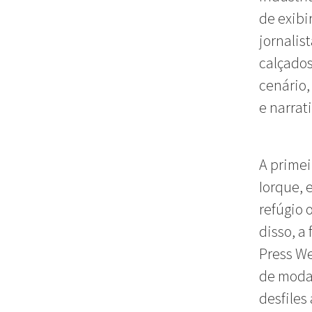
de exibi
jornalis
calçados
cenário,
e narrat
A primei
Iorque,
refúgio 
disso, a
Press We
de moda 
desfiles