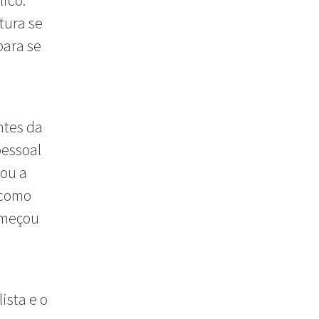
ico.
tura se
ara se
ntes da
pessoal
tou a
 como
omeçou
ista e o