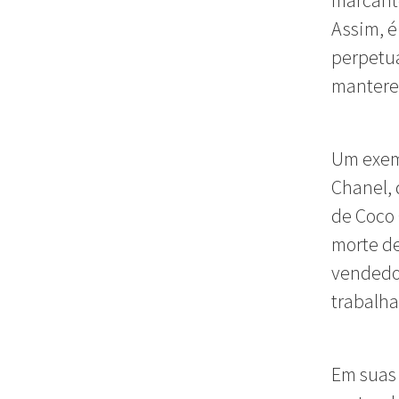
marcante
Assim, é
perpetu
mantere
Um exemp
Chanel, 
de Coco 
morte de
vendedor
trabalha
Em suas 