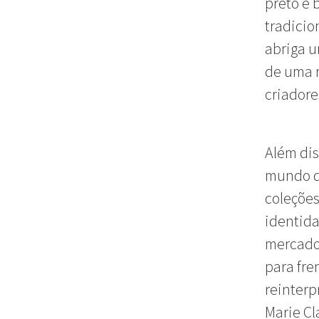
preto e 
tradicio
abriga u
de uma m
criadores
Além dis
mundo d
coleções
identida
mercado.
para fre
reinterp
Marie Cl