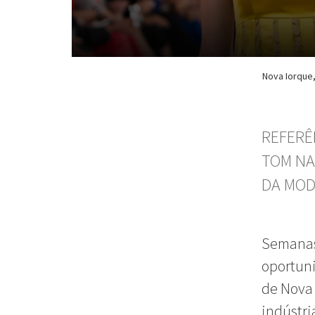
Nova Iorque,
REFERÊ
TOM NA
DA MO
Semanas
oportuni
de Nova 
indústri