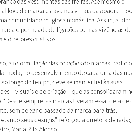
branco das vestimentas das freiras. Até mesmo o
nal logo da marca estava nos vitrais da abadia – lo
ma comunidade religiosa monástica. Assim, a ide
arca é permeada de ligações com as vivências de
 e diretores criativos.
so, a reformulação das coleções de marcas tradici
a moda, no desenvolvimento de cada uma das no
 ao longo do tempo, deve se manter fiel às suas
des – visuais e de criação – que as consolidaram n
 “Desde sempre, as marcas tiveram essa ideia de 
nte, sem deixar o passado da marca para trás,
retando seus designs”, reforçou a diretora de rada
aire, Maria Rita Alonso.