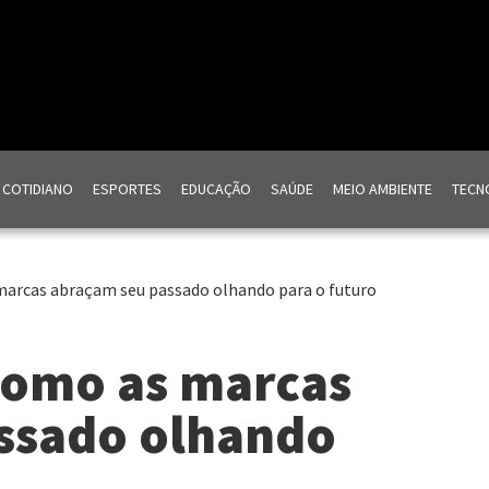
COTIDIANO
ESPORTES
EDUCAÇÃO
SAÚDE
MEIO AMBIENTE
TECNO
marcas abraçam seu passado olhando para o futuro
como as marcas
ssado olhando