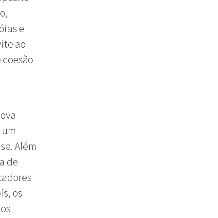
o,
óias e
ite ao
e coesão
Nova
o um
ise. Além
a de
icadores
is, os
 os