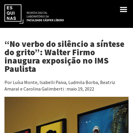
“No verbo do silêncio a síntese
do grito”: Walter Firmo
inaugura exposição no IMS
Paulista
Por Luísa Monte, Isabelli Paiva, Ludmila Borba, Beatriz
Amaral e Carolina Galimberti : maio 19, 2022