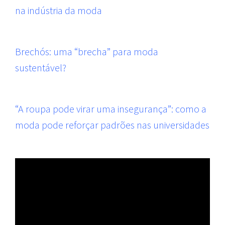
na indústria da moda
Brechós: uma “brecha” para moda
sustentável?
“A roupa pode virar uma insegurança”: como a
moda pode reforçar padrões nas universidades