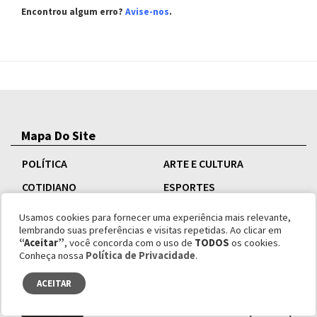
Encontrou algum erro?
Avise-nos
.
Mapa Do Site
POLÍTICA
ARTE E CULTURA
COTIDIANO
ESPORTES
EDUCAÇÃO
SAÚDE
Usamos cookies para fornecer uma experiência mais relevante,
lembrando suas preferências e visitas repetidas. Ao clicar em
MEIO AMBIENTE
TECNOLOGIA E CIÊNCIA
“Aceitar”
, você concorda com o uso de
TODOS
os cookies.
Conheça nossa
Política de Privacidade
.
ECONOMIA
ACEITAR