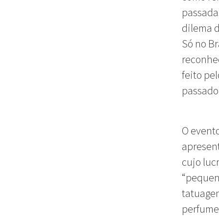
passadas
dilema d
Só no Br
reconhec
feito pe
passado,
O evento
apresent
cujo luc
“pequeno
tatuage
perfumes