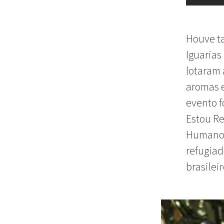
Houve ta
Iguarias
lotaram 
aromas 
evento 
Estou Re
Humanos 
refugiad
brasileir