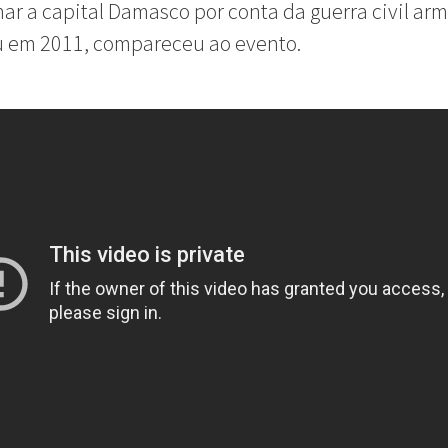
r a capital Damasco por conta da guerra civil ar
u em 2011, compareceu ao evento.