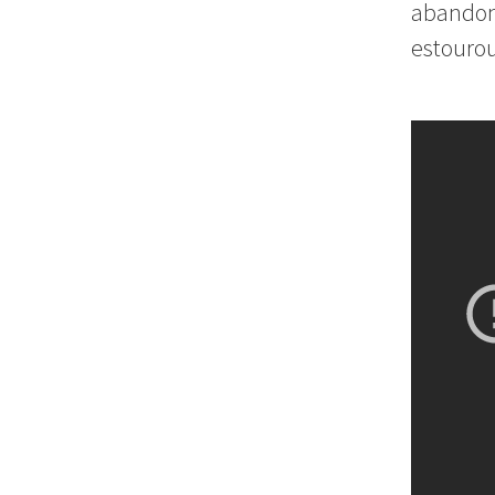
abandona
estouro