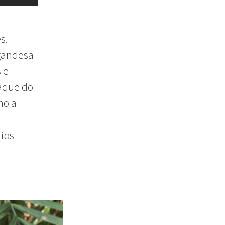
s.
ugandesa
 e
aque do
mo a
ios