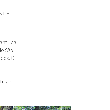
S DE
antil da
de São
ados. O
li
tica e