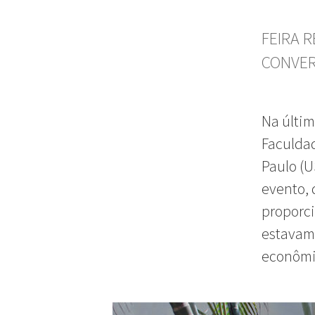
FEIRA 
CONVER
Na últim
Faculda
Paulo (U
evento, 
proporci
estavam 
econômic