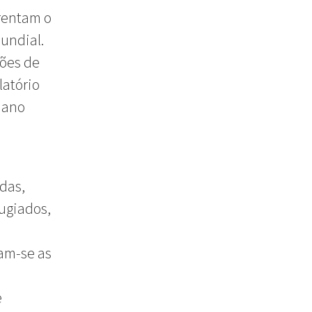
frentam o
mundial.
ções de
latório
 ano
das,
fugiados,
am-se as
e