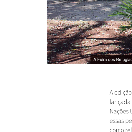
A Feira dos Refugia
A edição
lançada 
Nações U
essas pe
como ref