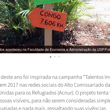
dos aconteceu na Faculdade de Economia e Administração da USP/Fot
 deste ano foi inspirada na campanha “Talentos Invi
em 2017 nas redes sociais do Alto Comissariado d
nidas para os Refugiados (Acnur). O projeto tenta 
ssoas visíveis, para não serem consideradas simp
ugiadas e nada mais, ressaltando suas vivências