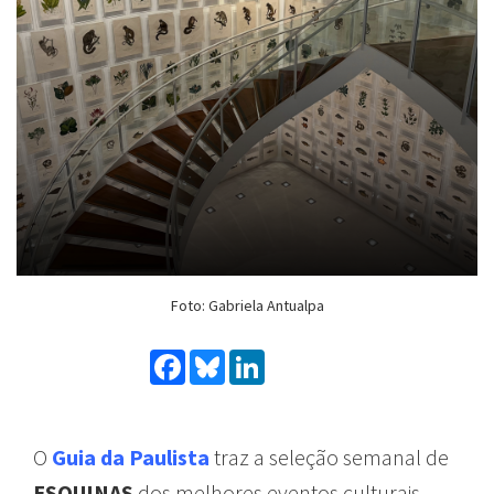
Foto: Gabriela Antualpa
Facebook
Bluesky
LinkedIn
O
Guia da Paulista
traz
a
seleção
semanal
de
ESQUINAS
dos
melhores
eventos
culturais