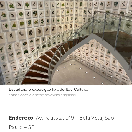
Escadaria e exposição fixa do Itaú Cultural.
Foto: Gabriela Antualpa/Revista Esquinas
Endereço:
Av. Paulista, 149 – Bela Vista, São
Paulo – SP