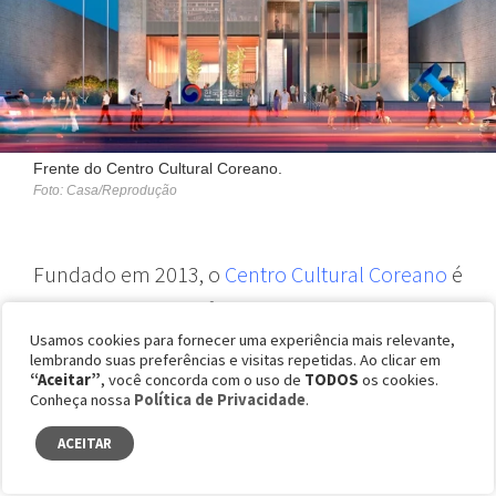
Frente do Centro Cultural Coreano.
Foto: Casa/Reprodução
Fundado em 2013, o
Centro Cultural Coreano
é
uma organização oficial do governo coreano
Usamos cookies para fornecer uma experiência mais relevante,
que busca divulgar materiais da cultura do país
lembrando suas preferências e visitas repetidas. Ao clicar em
e apoia o desenvolvimento do intercâmbio
“Aceitar”
, você concorda com o uso de
TODOS
os cookies.
Conheça nossa
Política de Privacidade
.
cultural entre o Brasil e a Coreia do Sul.
guia
ACEITAR