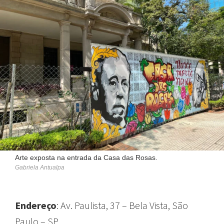
Arte exposta na entrada da Casa das Rosas.
Gabriela Antualpa
Endereço
: Av. Paulista, 37 – Bela Vista, São
Paulo – SP