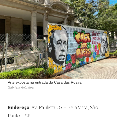
Arte exposta na entrada da Casa das Rosas.
Gabriela Antualpa
Endereço
: Av. Paulista, 37 – Bela Vista, São
Paulo – SP