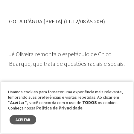
GOTA D’ÁGUA {PRETA} (11-12/08 ÀS 20H)
Jé Oliveira remonta o espetáculo de Chico
Buarque, que trata de questões raciais e sociais.
Usamos cookies para fornecer uma experiência mais relevante,
CÍCERA (06/08 ÀS 19H 07/08 ÀS 18H)
lembrando suas preferências e visitas repetidas. Ao clicar em
“Aceitar”
, você concorda com o uso de
TODOS
os cookies.
Conheça nossa
Política de Privacidade
.
ACEITAR
Na Sala Multiuso Itaú Cultural, acontece o