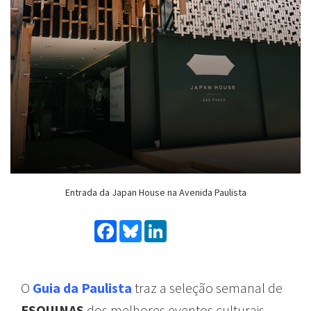
Entrada da Japan House na Avenida Paulista
Facebook
Bluesky
LinkedIn
O
Guia da Paulista
traz
a
seleção
semanal
de
ESQUINAS
dos
melhores
eventos
culturais