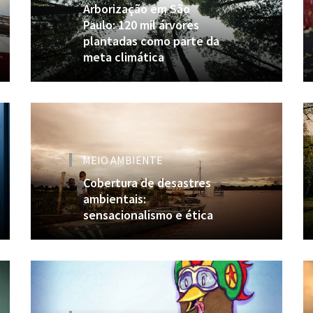
Arborização em São
Paulo: 120 mil árvores
plantadas como parte da
meta climática
MEIO AMBIENTE
Cobertura de desastres
ambientais:
sensacionalismo e ética