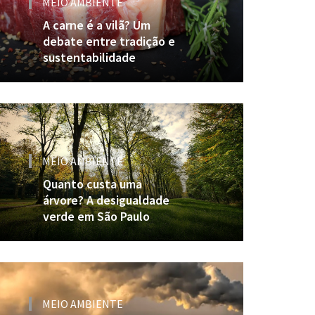
MEIO AMBIENTE
A carne é a vilã? Um
debate entre tradição e
sustentabilidade
MEIO AMBIENTE
Quanto custa uma
árvore? A desigualdade
verde em São Paulo
MEIO AMBIENTE