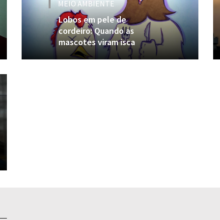
MEIO AMBIENTE
Lobos em pele de
cordeiro: Quando as
mascotes viram isca