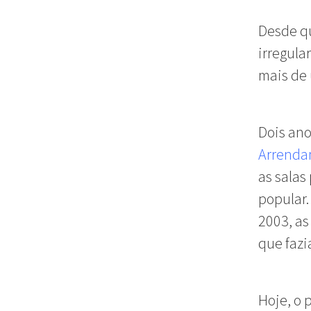
Desde qu
irregul
mais de 
Dois ano
Arrenda
as salas
popular.
2003, as
que fazi
Hoje, o 