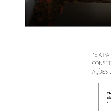
“É A P
CONSTI
AÇÕES 
Th
al
si