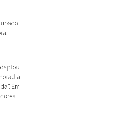
ocupado
ra.
adaptou
 moradia
ida”. Em
adores