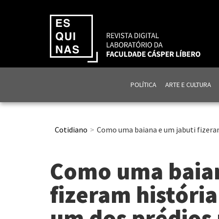
POLÍTICA
ARTE E CULTURA
Cotidiano
Como uma baiana e um jabuti fizeram
Como uma baian
fizeram históri
um dos prédios 