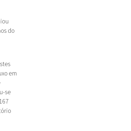
uiou
nos do
estes
luxo em
e
u-se
 167
ório