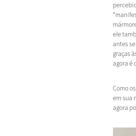
percebid
“manifes
mármore.
ele tamb
antes se
graças à
agora é 
Como os
em sua 
agora p