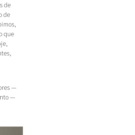
s de
o de
bimos,
lo que
je,
ntes,
ores —
ento —