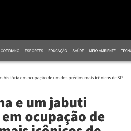
COTIDIANO
ESPORTES
EDUCAÇÃO
SAÚDE
MEIO AMBIENTE
TECNO
 história em ocupação de um dos prédios mais icônicos de SP
a e um jabuti
a em ocupação de
mais icônicos de