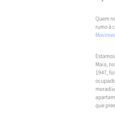
Quem nos
rumo à c
Movimen
Estamos 
Maia, no
1947, f
ocupado.
moradia 
apartam
que pree