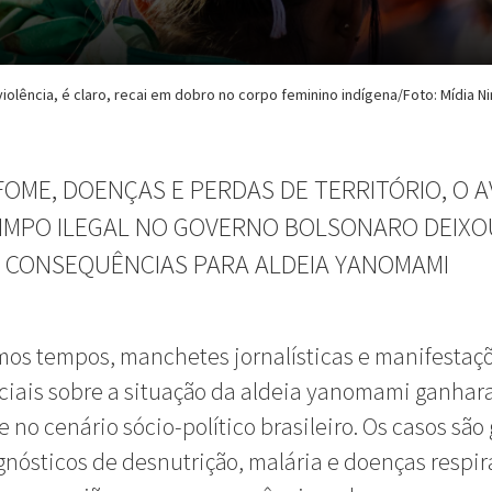
violência, é claro, recai em dobro no corpo feminino indígena/Foto: Mídia Ni
FOME,
D
OENÇAS
E PERDAS DE TERRITÓRIO, O 
IMPO ILEGAL NO GOVERNO BOLSONARO DEIXO
 CONSEQUÊNCIAS PARA ALDEIA YANOMAMI
mos tempos, manchetes jornalísticas e manifestaç
ciais sobre a situação da aldeia yanomami ganha
 no cenário sócio-político brasileiro. Os casos são 
nósticos de desnutrição, malária e doenças respir