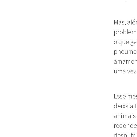
Mas, alé
problema
o que ge
pneumoni
amamenta
uma vez 
Esse me
deixa a 
animais 
redondez
desnutr