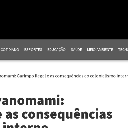
COTIDIANO
ESPORTES
EDUCAÇÃO
SAÚDE
MEIO AMBIENTE
TECNO
anomami: Garimpo ilegal e as consequências do colonialismo inter
 yanomami:
e as consequências
 interno