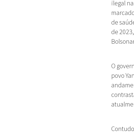
ilegal n
marcado
de saúde
de 2023,
Bolsonar
O govern
povo Ya
andament
contras
atualme
Contudo,