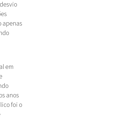
 desvio
ões
o apenas
ando
al em
e
ando
 os anos
ico foi o
e