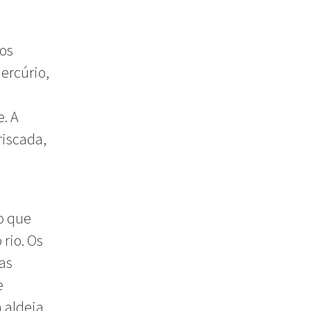
ros
ercúrio,
. A
riscada,
o que
 rio. Os
 as
e
 aldeia.