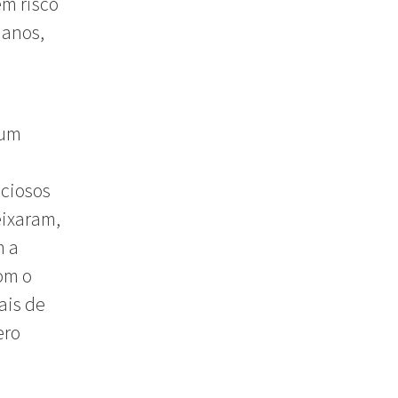
em risco
 anos,
 um
eciosos
eixaram,
m a
om o
ais de
ero