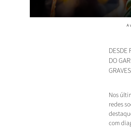
A 
DESDE 
DO GAR
GRAVES
Nos últi
redes so
destaque
com diag