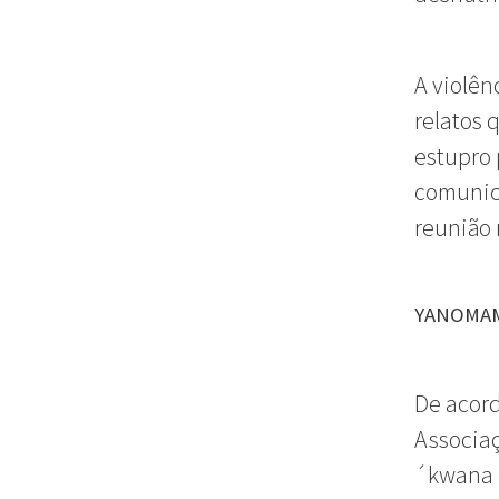
A violên
relatos 
estupro 
comunic
reunião 
YANOMAM
De acor
Associa
´kwana 