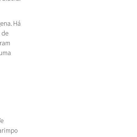
gena. Há
s de
oram
 uma
Ye
arimpo