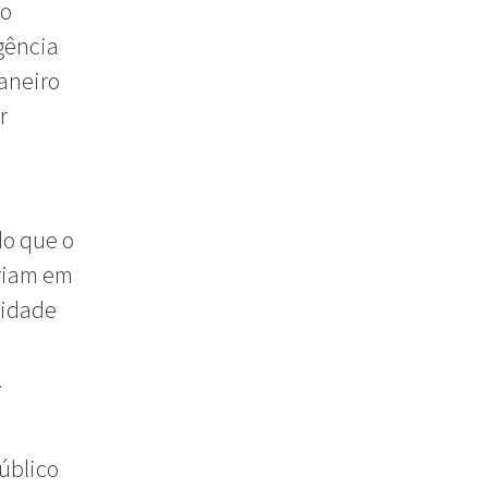
do
gência
aneiro
r
do que o
ariam em
lidade
.
Público