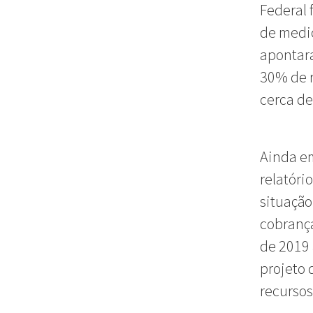
Federal
de medi
apontar
30% de r
cerca de
Ainda em
relatóri
situação
cobrança
de 2019 
projeto 
recursos