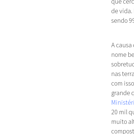
que cerc
de vida.
sendo 9
A causa 
nome bem
sobretud
nas terr
com isso
grande 
Ministér
20 mil 
muito a
composta