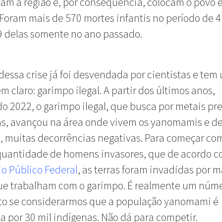
am a região e, por consequência, colocam o povo 
 Foram mais de 570 mortes infantis no período de 4
9 delas somente no ano passado.
dessa crise já foi desvendada por cientistas e tem
 claro: garimpo ilegal. A partir dos últimos anos,
o 2022, o garimpo ilegal, que busca por metais pr
as, avançou na área onde vivem os yanomamis e d
, muitas decorrências negativas. Para começar co
quantidade de homens invasores, que de acordo c
io Público Federal
, as terras foram invadidas por m
que trabalham com o garimpo. É realmente um núm
lto se considerarmos que a população yanomami é
 por 30 mil indígenas. Não dá para competir.