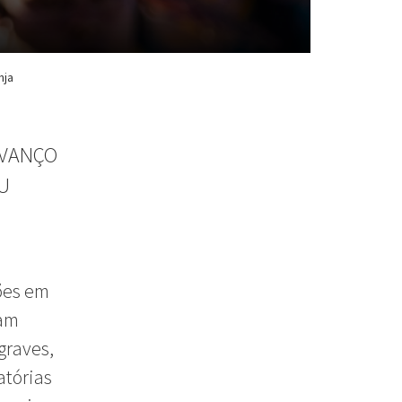
nja
AVANÇO
U
ões em
ram
graves,
atórias