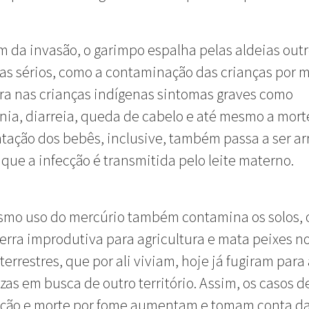
m da invasão, o garimpo espalha pelas aldeias out
s sérios, como a contaminação das crianças por m
ra nas crianças indígenas sintomas graves como
a, diarreia, queda de cabelo e até mesmo a morte
ção dos bebês, inclusive, também passa a ser ar
que a infecção é transmitida pelo leite materno.
smo uso do mercúrio também contamina os solos, 
terra improdutiva para agricultura e mata peixes no
terrestres, que por ali viviam, hoje já fugiram para
as em busca de outro território. Assim, os casos d
ição e morte por fome aumentam e tomam conta da