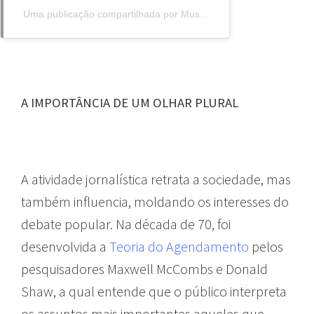
Uma publicação compartilhada por Museu Afro Brasil Emanoel Araujo (@museuafrobrasilemanoelaraujo)
A IMPORTÂNCIA DE UM OLHAR PLURAL
A atividade jornalística retrata a sociedade, mas
também influencia, moldando os interesses do
debate popular. Na década de 70, foi
desenvolvida a
Teoria do Agendamento
pelos
pesquisadores Maxwell McCombs e Donald
Shaw, a qual entende que o público interpreta
os assuntos mais importantes aqueles que