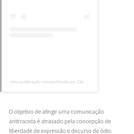
Uma publicação compartilhada por Cláudio André de Souza (@prof.claudioandre)
O objetivo de atingir uma comunicação
antirracista é atrasado pela concepção de
liberdade de expressão e discurso de ódio.