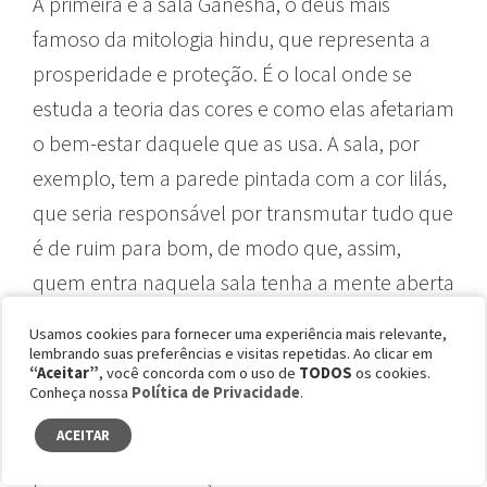
A primeira é a sala Ganesha, o deus mais
famoso da mitologia hindu, que representa a
prosperidade e proteção. É o local onde se
estuda a teoria das cores e como elas afetariam
o bem-estar daquele que as usa. A sala, por
exemplo, tem a parede pintada com a cor lilás,
que seria responsável por transmutar tudo que
é de ruim para bom, de modo que, assim,
quem entra naquela sala tenha a mente aberta
aos conhecimentos que irá adquirir.
Usamos cookies para fornecer uma experiência mais relevante,
lembrando suas preferências e visitas repetidas. Ao clicar em
“Aceitar”
, você concorda com o uso de
TODOS
os cookies.
Conheça nossa
Política de Privacidade
.
A segunda é a sala da Santa Sara Kali, adotada
ACEITAR
pelos ciganos. Todos aqueles que chegam com
problemas em relação à fertilidade recorrem a