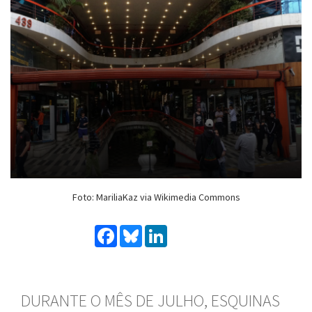
Foto: MariliaKaz via Wikimedia Commons
Facebook
Bluesky
LinkedIn
DURANTE O MÊS DE JULHO, ESQUINAS