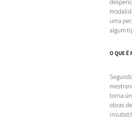
despenca
modalid
uma perg
algum ti
O QUE É 
Segund
mestrand
torna ún
obras de
insubsti