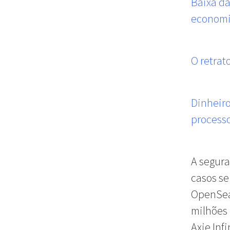
Baixa da
economis
O retrat
Dinheiro
process
A segur
casos s
OpenSea 
milhões 
Axie Inf