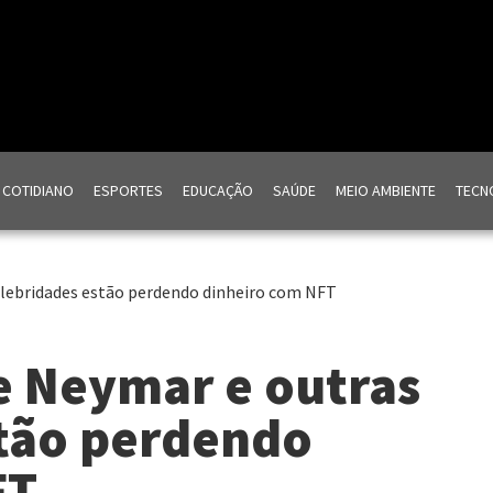
COTIDIANO
ESPORTES
EDUCAÇÃO
SAÚDE
MEIO AMBIENTE
TECNO
elebridades estão perdendo dinheiro com NFT
e Neymar e outras
stão perdendo
FT