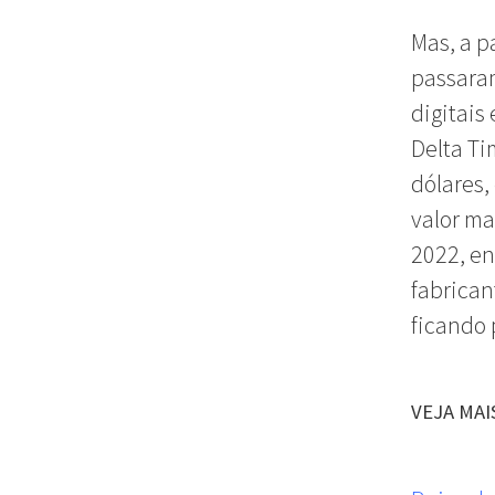
Mas, a p
passaram
digitais
Delta Ti
dólares
valor ma
2022, en
fabrican
ficando 
VEJA MAI