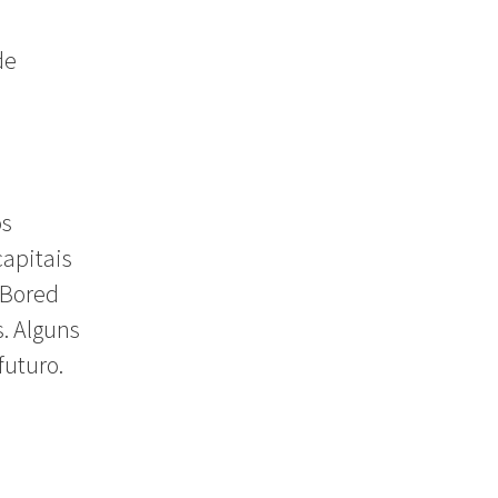
de
os
capitais
“Bored
s. Alguns
futuro.