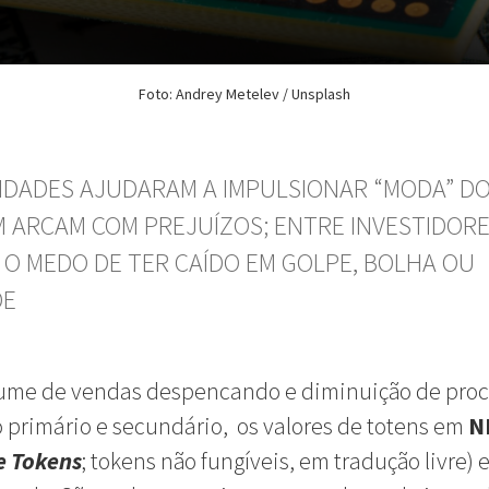
Foto: Andrey Metelev / Unsplash
IDADES AJUDARAM A IMPULSIONAR “MODA” DO
 ARCAM COM PREJUÍZOS; ENTRE INVESTIDORE
 O MEDO DE TER CAÍDO EM GOLPE, BOLHA OU
DE
ume de vendas despencando e diminuição de proc
primário e secundário, os valores de totens em
N
e Tokens
; tokens não fungíveis, em tradução livre) 