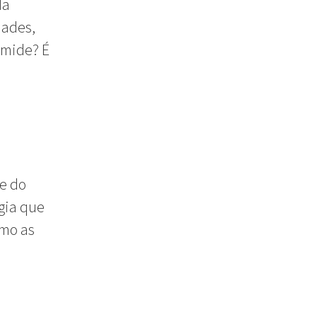
da
dades,
âmide? É
e do
gia que
omo as