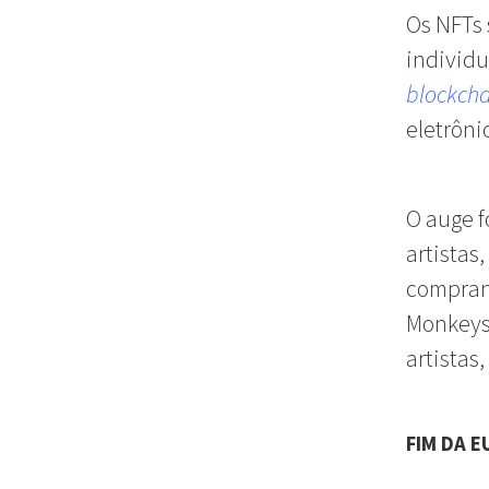
Os NFTs 
individu
blockcha
eletrôni
O auge f
artistas
comprand
Monkeys”
artistas
FIM DA E