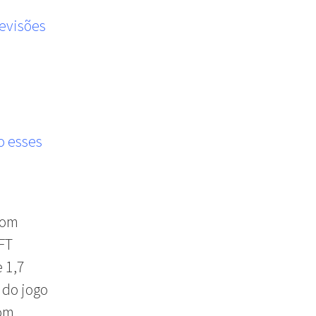
revisões
o esses
com
FT
 1,7
 do jogo
com