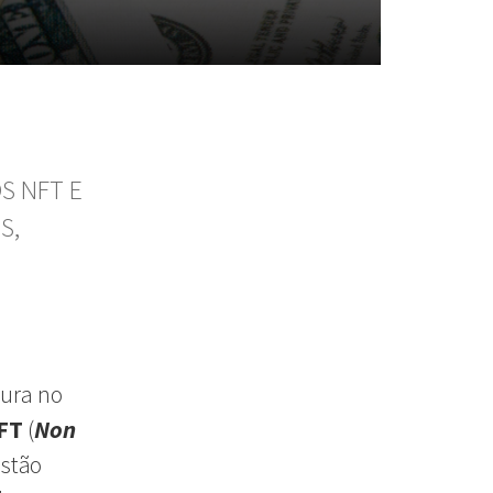
S NFT E
S,
ura no
FT
(
Non
estão