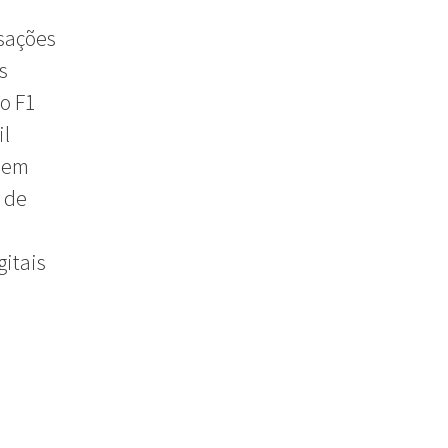
nsações
s
o F1
il
 em
 de
gitais