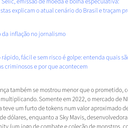
 Selic, emissão de moeda e bolha especulativa:
tas explicam o atual cenário do Brasil e traçam p
o da inflação no jornalismo
 rápido, fácil e sem risco é golpe: entenda quais sã
os criminosos e por que acontecem
ança também se mostrou menor que o prometido, 
e multiplicando. Somente em 2022, o mercado de N
teve um furto de tokens num valor aproximado de
de dólares, enquanto a Sky Mavis, desenvolvedora
inity (um jogo de combate e coleção de monstros, 