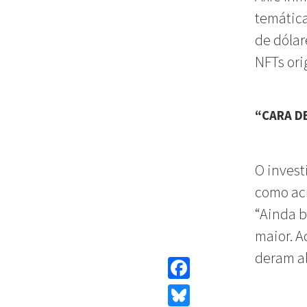
temática
de dólar
NFTs ori
“CARA D
O invest
como acr
“Ainda b
maior. A
deram al
Facebook