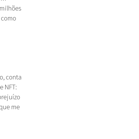
 milhões
s como
o, conta
e NFT:
prejuízo
 que me