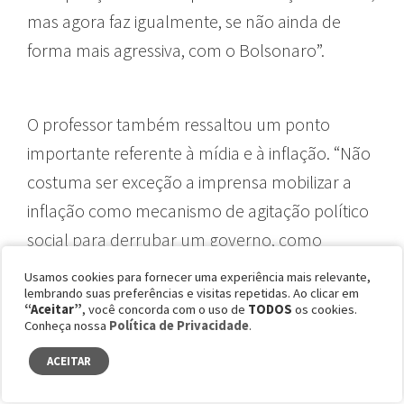
mas agora faz igualmente, se não ainda de
forma mais agressiva, com o Bolsonaro”.
O professor também ressaltou um ponto
importante referente à mídia e à inflação. “Não
costuma ser exceção a imprensa mobilizar a
inflação como mecanismo de agitação político
social para derrubar um governo, como
aconteceu com a Dilma em 2016. A grande
Usamos cookies para fornecer uma experiência mais relevante,
lembrando suas preferências e visitas repetidas. Ao clicar em
imprensa foi muito contrária à permanência da
“Aceitar”
, você concorda com o uso de
TODOS
os cookies.
Dilma no poder e fez relações, nem sempre
Conheça nossa
Política de Privacidade
.
muito justas, entre o cenário econômico e a
ACEITAR
pressão para o impeachment, e agora de uma