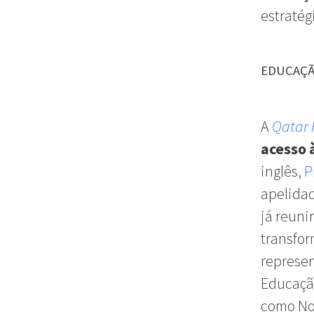
estratég
EDUCAÇÃ
A
Qatar 
acesso 
inglês,
P
apelidad
já reun
transfo
represe
Educação
como Nok