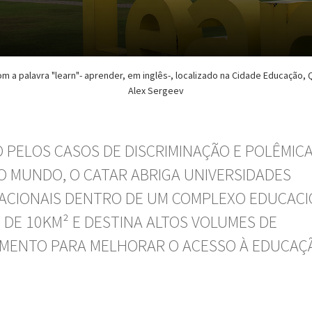
om a palavra "learn"- aprender, em inglês-, localizado na Cidade Educação, Q
Alex Sergeev
 PELOS CASOS DE DISCRIMINAÇÃO E POLÊMIC
O MUNDO, O CATAR ABRIGA UNIVERSIDADES
ACIONAIS DENTRO DE UM COMPLEXO EDUCAC
S DE 10KM² E DESTINA ALTOS VOLUMES DE
IMENTO PARA MELHORAR O ACESSO À EDUCAÇ