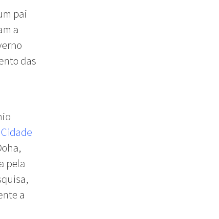
 um pai
cam a
verno
ento das
nio
a
Cidade
Doha,
da pela
squisa,
ente a