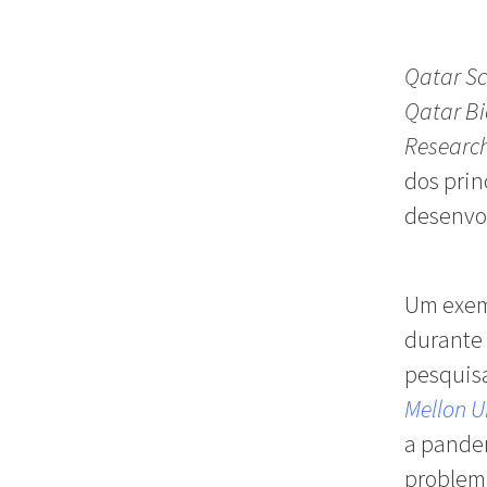
Qatar Sc
Qatar Bi
Research
dos prin
desenvo
Um exem
durante 
pesquis
Mellon U
a pandem
problema