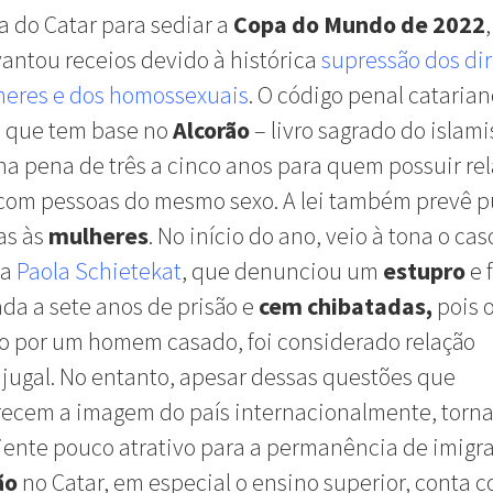
a do Catar para sediar a
Copa do Mundo de 2022
vantou receios devido à histórica
supressão dos dir
heres e dos homossexuais
. O código penal catarian
, que tem base no
Alcorão
– livro sagrado do islam
a pena de três a cinco anos para quem possuir re
 com pessoas do mesmo sexo. A lei também prevê 
as às
mulheres
. No início do ano, veio à tona o cas
na
Paola Schietekat
, que denunciou um
estupro
e 
a a sete anos de prisão e
cem chibatadas,
pois o
o por um homem casado, foi considerado relação
jugal. No entanto, apesar dessas questões que
recem a imagem do país internacionalmente, torn
nte pouco atrativo para a permanência de imigra
ão
no Catar, em especial o ensino superior, conta