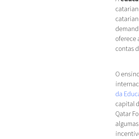
catarian
catarian
demanda 
oferece 
contas d
O ensino
internac
da Educ
capital d
Qatar Fo
algumas 
incentiv