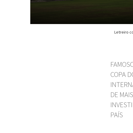
Letreiro c
FAMOSO
COPA D
INTERN
DE MAI
INVEST
PAÍS