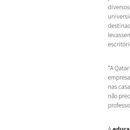
diversos
universi
destinad
levasse
escritóri
“A Qatar
empresa
nas casa
não prec
professo
A
educaç