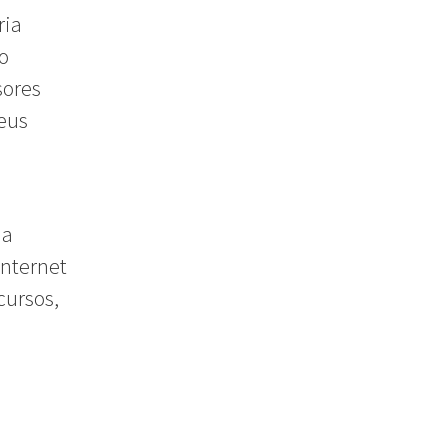
ria
o
sores
eus
 a
nternet
cursos,