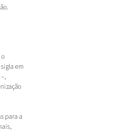
ão.
 o
 sigla em
–,
anização
s para a
nais,