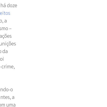
, há doze
eitos
o, a
ismo –
lações
punições
o da
foi
 crime,
ando-o
ntes, a
 com uma