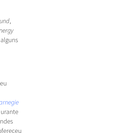
Fund
,
nergy
 alguns
deu
arnegie
durante
andes
 ofereceu