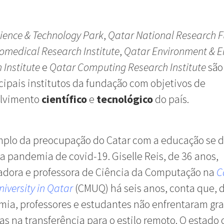
ience & Technology Park
,
Qatar National Research 
omedical Research Institute
,
Qatar Environment & E
 Institute
e
Qatar Computing Research Institute
são
cipais institutos da fundação com objetivos de
lvimento
científico
e
tecnológico
do país.
plo da preocupação do Catar com a educação se 
a pandemia de covid-19. Giselle Reis, de 36 anos,
adora e professora de Ciência da Computação na
C
niversity in Qatar
(CMUQ) há seis anos, conta que, 
ia, professores e estudantes não enfrentaram gr
s na transferência para o estilo remoto. O estado