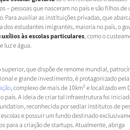
os – pessoas que nasceram no país e são filhos de
o. Para auxiliar as instituições privadas, que abar
dos estudantes imigrantes, maioria no país, o go
a
uxílios às escolas particulares
, como o custeam
e luz e água.
 superior, que dispõe de renome mundial, patrocí
ional e grande investimento, é protagonizado pel
ação
, complexo de mais de 10km² e localizado em 
o país. A ideia de criar tal infraestrutura foi inicia
undation, reconhecida por sediar institutos de pe
escolas e possuir um fundo destinado exclusivam
os para a criação de startups. Atualmente, abriga