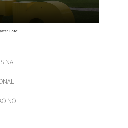
atar. Foto:
AS NA
IONAL
ÃO NO