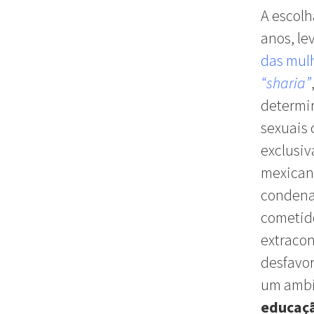
A escolh
anos, le
das mul
“sharia”
determin
sexuais
exclusiv
mexica
condenad
cometid
extracon
desfavo
um ambie
educaç