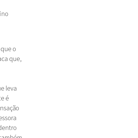
ino
 que o
aca que,
e
e leva
te é
ensação
essora
dentro
o também