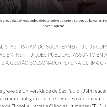
e greve da USP reacendeu debate sobre boicote a cursos de humanas. Fot
Alves/Esquinas
ALISTAS TRATAM DO SUCATEAMENTO DOS CUR
S EM INSTITUIÇÕES PÚBLICAS, ASSUNTO EM 
E A GESTÃO BOLSONARO (PL) E NA ÚLTIMA GR
e greve da Universidade de São Paulo (USP) reac
ão muito antigo: o boicote aos cursos de humanas.
e de Filosofia, Letras e Ciências Humanas (FFLCH) 