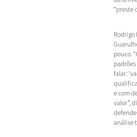
“preste 
Rodrigo 
Guarulho
pouco. “
padrões 
falar: ‘
qualific
e com de
valor”, 
defende
análise 