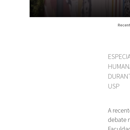
Recent
ESPECI
HUMANA
DURANT
USP
A recent
debate n
Faculdad