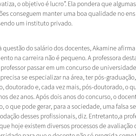
vatiza, o objetivo é lucro”. Ela pondera que algumas
ições conseguem manter uma boa qualidade no ens
endo um instituto privado.
 questão do salário dos docentes, Akamine afirma
ento na carreira não é pequeno. A professora dest
 professor passar em um concurso de universidad
 precisa se especializar na área, ter pós-graduação,
, doutorado e, cada vez mais, pós-doutorado, o qu
os dez anos. Após dois anos do concurso, o docen
o, o que pode gerar, para a sociedade, uma falsa s
dação desses profissionais, diz. Entretanto,a prof
 que hoje existem diversos processos de avaliação 
ersidade para que o docente não só progrida com