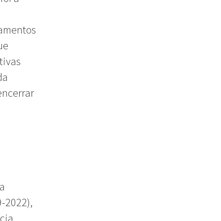
tamentos
ue
tivas
da
encerrar
da
9-2022),
cia