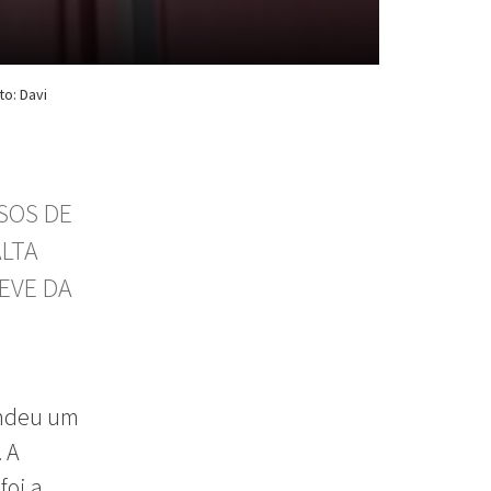
o: Davi
SOS DE
ALTA
EVE DA
endeu um
 A
foi a