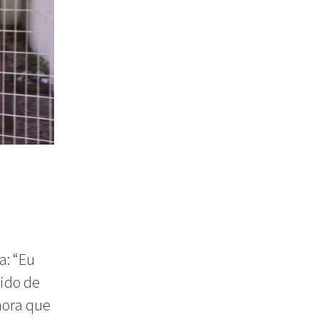
a: “Eu
tido de
 hora que