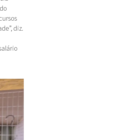
 do
cursos
de”, diz.
salário