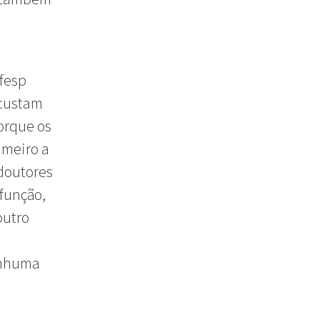
ifesp
 custam
orque os
imeiro a
 doutores
função,
outro
enhuma