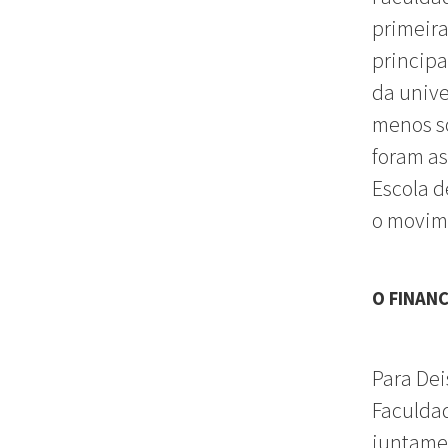
primeira
principa
da unive
menos so
foram as
Escola d
o movime
O FINAN
Para Dei
Faculdad
juntamen