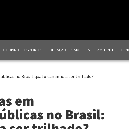
COTIDIANO
ESPORTES
EDUCAÇÃO
SAÚDE
MEIO AMBIENTE
TECNO
blicas no Brasil: qual o caminho a ser trilhado?
as em
blicas no Brasil:
a ser trilhado?