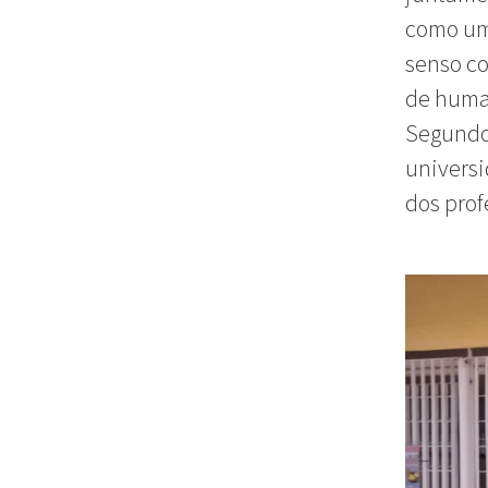
como um 
senso co
de human
Segundo 
univers
dos prof