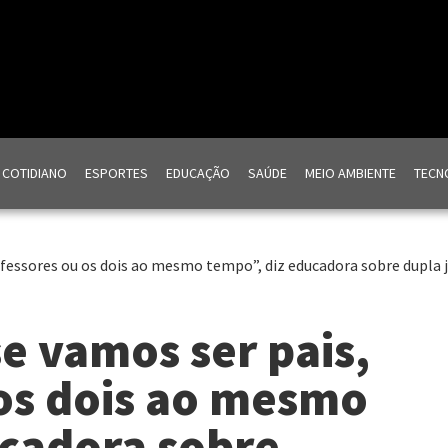
COTIDIANO
ESPORTES
EDUCAÇÃO
SAÚDE
MEIO AMBIENTE
TECNO
fessores ou os dois ao mesmo tempo”, diz educadora sobre dupla
e vamos ser pais,
os dois ao mesmo
ucadora sobre