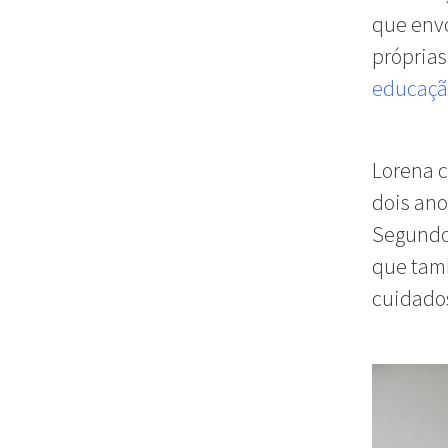
que env
próprias
educaçã
Lorena c
dois ano
Segundo 
que tam
cuidados