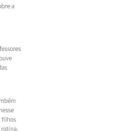
obre a
m
ofessores
houve
das
também
 nesse
filhos
 rotina,