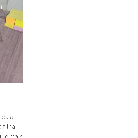
 eu a
 filha
 que mais