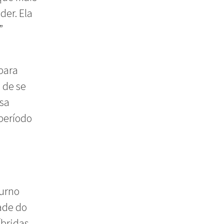
der. Ela
”
 para
 de se
ssa
período
turno
dade do
bridas.