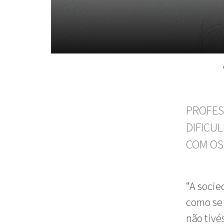
PROFES
DIFICU
COM OS
“A socie
como se
não tivé