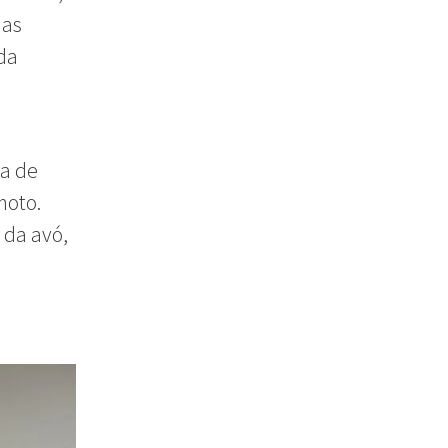
das
 da
ha de
moto.
 da avó,