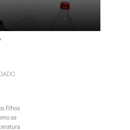
a
IDADO
s filhos
omo se
iteratura