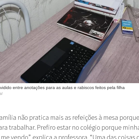
idido entre anotações para as aulas e rabiscos feitos pela filha
al
amília não pratica mais as refeições à mesa porque
para trabalhar. Prefiro estar no colégio porque minha
 me vendo”, explica a professora. “Uma das coisas