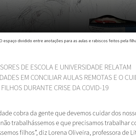
O espaço dividido entre anotações para as aulas e rabiscos feitos pela filh
SORES DE ESCOLA E UNIVERSIDADE RELATAM
LDADES EM CONCILIAR AULAS REMOTAS E O CU
 FILHOS DURANTE CRISE DA COVID-19
dade cobra da gente que devemos cuidar dos nosso
 não trabalhássemos e que precisamos trabalhar c
ssemos filhos”, diz Lorena Oliveira, professora de L