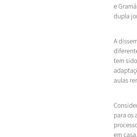
e Gramát
dupla j
A dissem
diferent
tem sido
adaptaçõ
aulas re
Conside
para os 
processo
em casa,