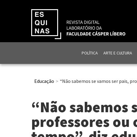
POLÍTICA
ARTE E CULTURA
Educação
“Não sabemos se vamos ser pais, pro
“Não sabemos s
professores ou 
tempo”, diz ed