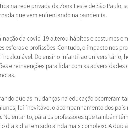
ica na rede privada da Zona Leste de São Paulo, s
ornada que vem enfrentando na pandemia.
inação da covid-19 alterou hábitos e costumes e
es esferas e profissões. Contudo, o impacto nos pr
 incalculável. Do ensino infantil ao universitário, 
es e reinvenções para lidar com as adversidades 
motas.
rando que as mudanças na educação ocorreram 
alunos, foi inevitável o acompanhamento dos pais
. No entanto, para os professores que também têm 
 o dia a dia tem sido ainda mais complexo. A dupla