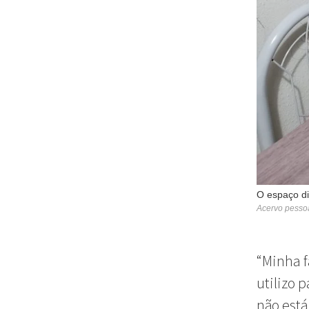
O espaço div
Acervo pesso
“Minha f
utilizo 
não está