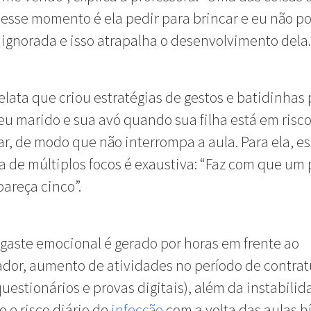
esse momento é ela pedir para brincar e eu não po
 ignorada e isso atrapalha o desenvolvimento dela.
elata que criou estratégias de gestos e batidinhas
seu marido e sua avó quando sua filha está em risco
, de modo que não interrompa a aula. Para ela, e
 de múltiplos focos é exaustiva: “Faz com que um 
pareça cinco”.
gaste emocional é gerado por horas em frente ao
dor, aumento de atividades no período de contra
 questionários e provas digitais), além da instabili
e risco diário de
infecção
com a volta das aulas hí