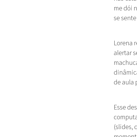
me dói n
se sente
Lorena r
alertar 
machucar
dinâmica
de aula 
Esse des
computa
(slides,
momento 