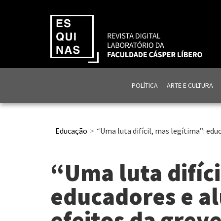
POLÍTICA
ARTE E CULTURA
Educação
“Uma luta difícil, mas legítima”: ed
“Uma luta difíci
educadores e a
efeitos da greve