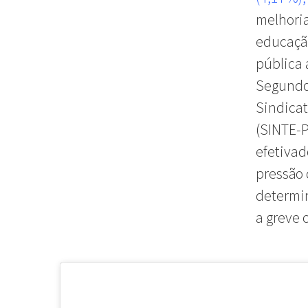
melhoria
educaçã
pública 
Segundo
Sindicat
(SINTE-P
efetivad
pressão 
determin
a greve 