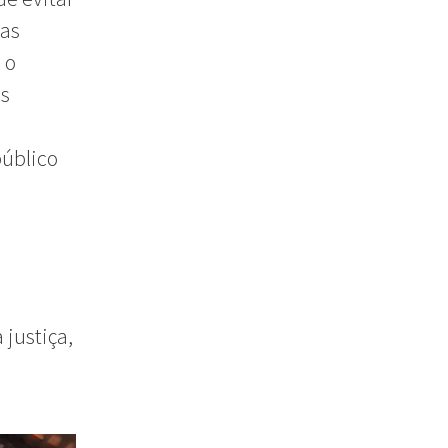
ias
 o
os
público
justiça,