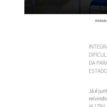
Unidade 
INTEGR
DIFICU
DA PAR
ESTAD
Já é jun
reivindi
(4,17%),