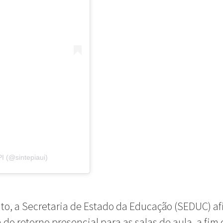
I (@sintepiaui)
to, a Secretaria de Estado da Educação (SEDUC) af
 do retorno presencial para as salas de aula, a fim 