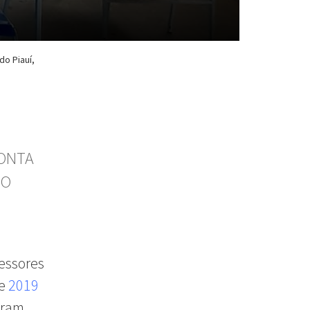
do Piauí,
CONTA
NO
fessores
de
2019
bram