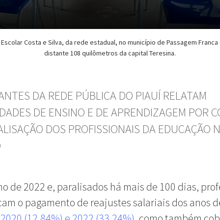
Escolar Costa e Silva, da rede estadual, no município de Passagem Franca 
distante 108 quilômetros da capital Teresina.
ANTES DA REDE PÚBLICA DO PIAUÍ RELATAM
LDADES DE ENSINO E DE APRENDIZAGEM POR 
ALISAÇÃO DOS PROFISSIONAIS DA EDUCAÇÃO 
O
ho de 2022 e, paralisados há mais de 100 dias, pro
cam o pagamento de reajustes salariais dos anos 
 2020 (12,84%) e 2022 (33,24%)
, como também co