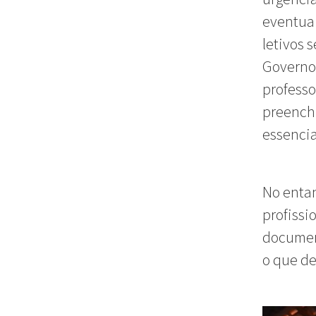
eventuai
letivos 
Governo 
professo
preenchi
essencia
No entan
profissi
document
o que de