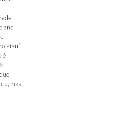
 rede
e ano.
do
do Piauí
o é
ob
 que
onto, mas