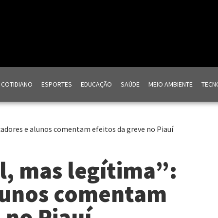
COTIDIANO
ESPORTES
EDUCAÇÃO
SAÚDE
MEIO AMBIENTE
TECNO
ucadores e alunos comentam efeitos da greve no Piauí
l, mas legítima”:
lunos comentam
 no Piauí