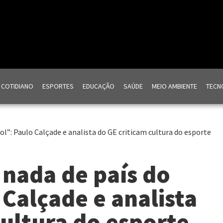
COTIDIANO
ESPORTES
EDUCAÇÃO
SAÚDE
MEIO AMBIENTE
TECNO
ol”: Paulo Calçade e analista do GE criticam cultura do esporte
 nada de país do
 Calçade e analista
cultura do esporte