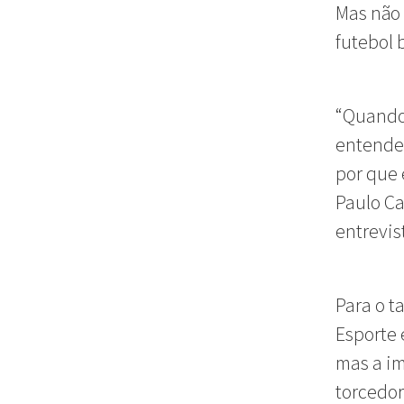
Mas não 
futebol 
“Quando 
entender
por que 
Paulo Ca
entrevis
Para o t
Esporte 
mas a im
torcedor