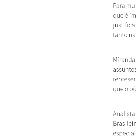
Para mui
que é im
justific
tanto na
Miranda 
assuntos
represen
que o pú
Analist
Brasilei
especial