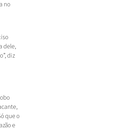
ca no
ciso
a dele,
”, diz
lobo
acante,
Só que o
azão e