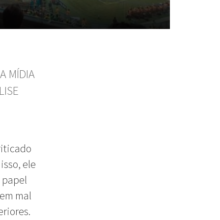
A MÍDIA
LISE
iticado
isso, ele
 papel
ssem mal
riores.