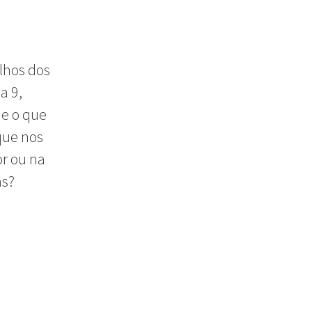
olhos dos
a 9,
 e o que
que nos
or ou na
as?