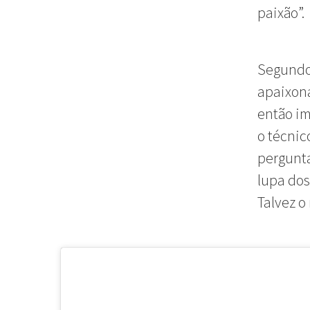
paixão”.
Segundo
apaixona
então im
o técnic
pergunta
lupa dos
Talvez o