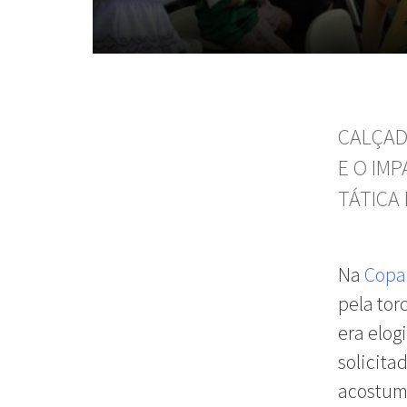
CALÇAD
E O IM
TÁTICA
Na
Copa
pela tor
era elog
solicita
acostum