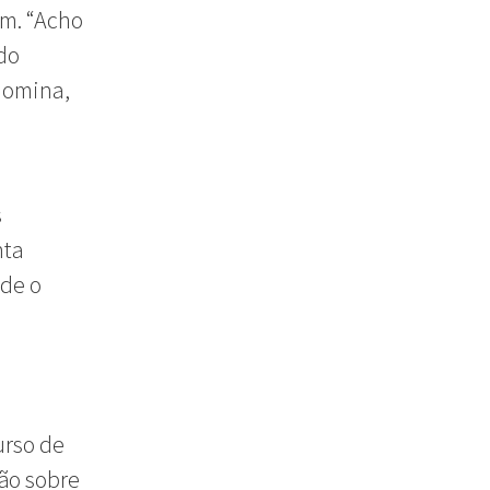
im. “Acho
do
edomina,
s
nta
nde o
urso de
ção sobre