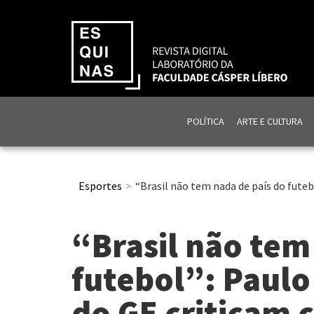
POLÍTICA
ARTE E CULTURA
Esportes
“Brasil não tem nada de país do futeb
“Brasil não tem
futebol”: Paulo
do GE criticam 