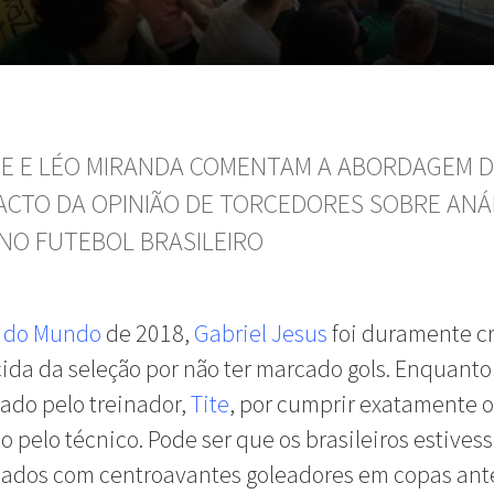
E E LÉO MIRANDA COMENTAM A ABORDAGEM D
PACTO DA OPINIÃO DE TORCEDORES SOBRE ANÁ
 NO FUTEBOL BRASILEIRO
 do Mundo
de 2018,
Gabriel Jesus
foi duramente cr
cida da seleção por não ter marcado gols. Enquanto 
iado pelo treinador,
Tite
, por cumprir exatamente o
do pelo técnico. Pode ser que os brasileiros estive
ados com centroavantes goleadores em copas ante