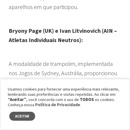
aparelhos em que participou.
Bryony Page (UK) e Ivan Litvinovich (AIN –
Atletas Individuais Neutros):
A modalidade de trampolim, implementada
nos Jogos de Sydney, Austrália, proporcionou
medalhas de ouro para Bryony Page e Ivan
Usamos cookies para fornecer uma experiência mais relevante,
Litvinovich (Belarus) – o qual competiu com a
lembrando suas preferências e visitas repetidas. Ao clicar em
“Aceitar”
, você concorda com o uso de
TODOS
os cookies.
bandeira neutra (AIN – Atletas Individuais
Conheça nossa
Política de Privacidade
.
Neutros) devido aos conflitos contemporâneos
ACEITAR
entre Rússia e Ucrânia.