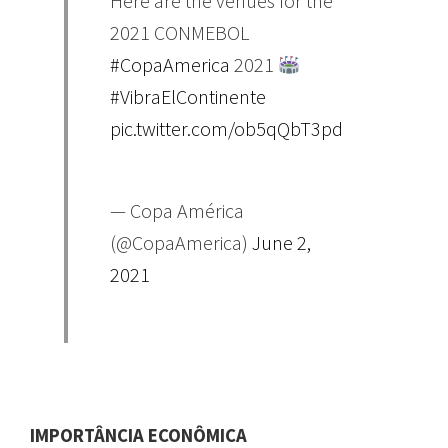
​Here are the venues for the
2021 CONMEBOL
#CopaAmerica
2021
#VibraElContinente
pic.twitter.com/ob5qQbT3pd
— Copa América
(@CopaAmerica)
June 2,
2021
IMPORTÂNCIA ECONÔMICA