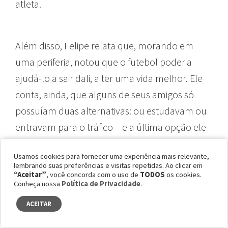
atleta.
Além disso, Felipe relata que, morando em
uma periferia, notou que o futebol poderia
ajudá-lo a sair dali, a ter uma vida melhor. Ele
conta, ainda, que alguns de seus amigos só
possuíam duas alternativas: ou estudavam ou
entravam para o tráfico – e a última opção ele
definitivamente não queria para si mesmo.
Usamos cookies para fornecer uma experiência mais relevante,
Desse modo, através do projeto, ele começou
lembrando suas preferências e visitas repetidas. Ao clicar em
a se esforçar nos treinos e passou a perceber
“Aceitar”
, você concorda com o uso de
TODOS
os cookies.
Conheça nossa
Política de Privacidade
.
que o esporte realmente estava fazendo
ACEITAR
diferença em sua vida.