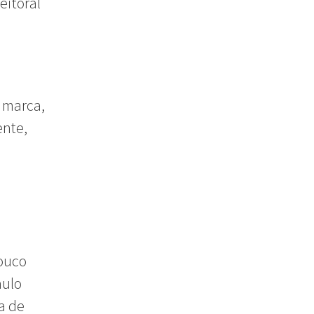
eitoral
 marca,
ente,
pouco
aulo
a de