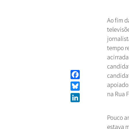
Ao fim d
televisõ
jornalis
tempo re
acirrada
candidat
candidat
apoiador
Facebook
na Rua F
Bluesky
LinkedIn
Pouco an
estava m