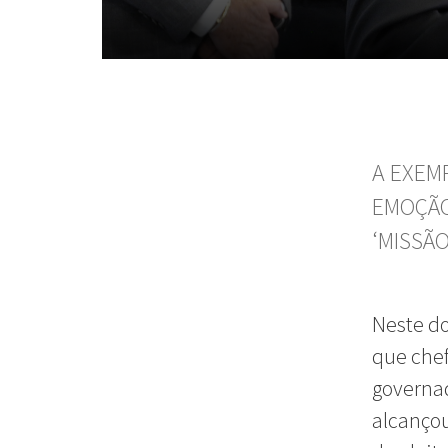
A EXEM
EMOÇÃO
‘MISSÃ
Neste do
que chef
governad
alcançou