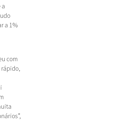
 a
tudo
ar a 1%
reu com
 rápido,
i
um
muita
nários”,