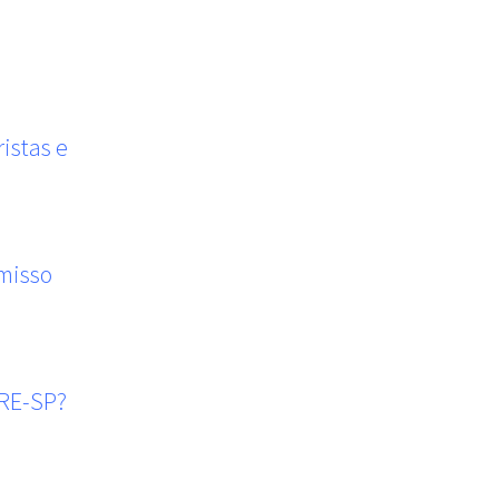
istas e
omisso
TRE-SP?