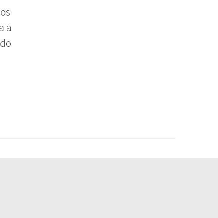
tos
a a
 do