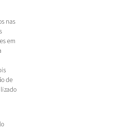
os nas
s
ões em
a
ois
ão de
alizado
lo