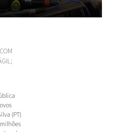
 COM
GIL;
ública
novos
ilva (PT)
 milhões