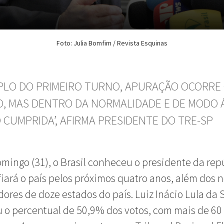
Foto: Julia Bomfim / Revista Esquinas
PLO DO PRIMEIRO TURNO, APURAÇÃO OCORRE
, MAS DENTRO DA NORMALIDADE E DE MODO Á
O CUMPRIDA’, AFIRMA PRESIDENTE DO TRE-SP
mingo (31), o Brasil conheceu o presidente da rep
iará o país pelos próximos quatro anos, além dos 
ores de doze estados do país. Luiz Inácio Lula da S
 o percentual de 50,9% dos votos, com mais de 60