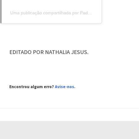
Uma publicação compartilhada por Padre Julio Lancellotti (@padrejulio.lancellotti)
EDITADO POR NATHALIA JESUS.
Encontrou algum erro?
Avise-nos.