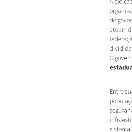
A eleiçã
organiza
de gover
atuam d
federaçã
dividida
O govern
estadua
Entre su
populaçã
segurança
infraest
sistema 