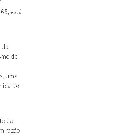
.
65, está
o da
ismo de
es, uma
mica do
to da
Em razão