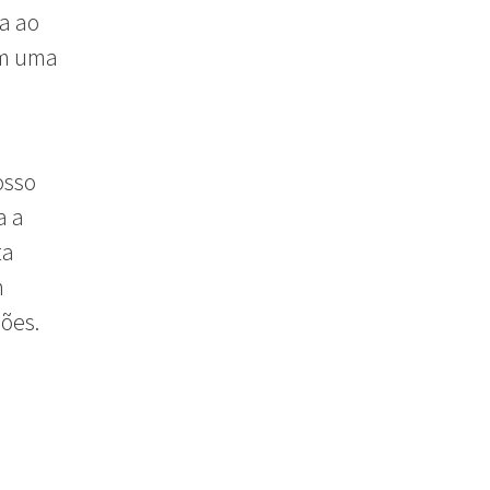
a ao
em uma
osso
a a
ta
m
iões.