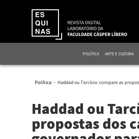
POLÍTICA
ARTE E CULTURA
Política
Haddad ou Tarcísio: compare as propos
Haddad ou Tarcí
propostas dos c
governador par