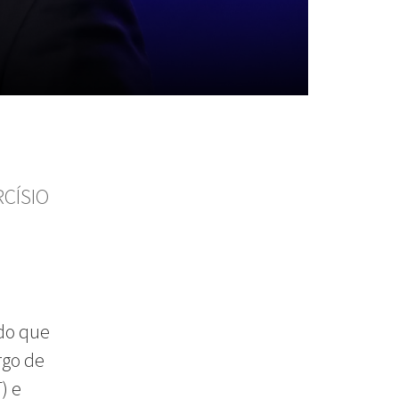
CÍSIO
 do que
rgo de
) e