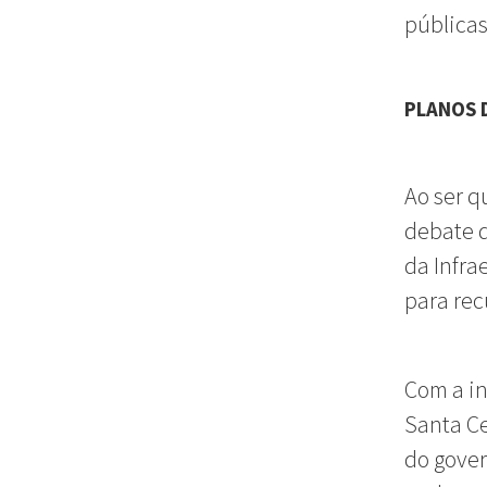
públicas
PLANOS 
Ao ser q
debate d
da Infra
para rec
Com a in
Santa Ce
do gover