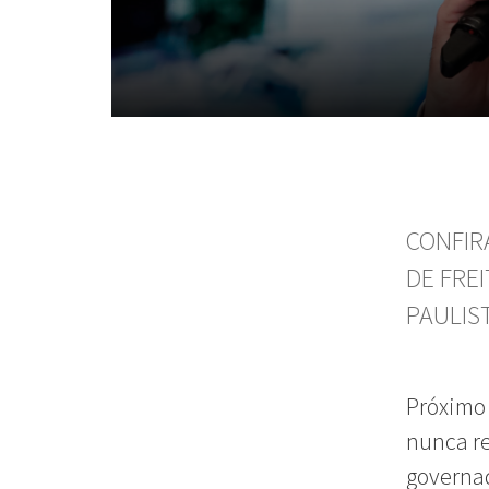
CONFIR
DE FRE
PAULIS
Próximo 
nunca re
governad