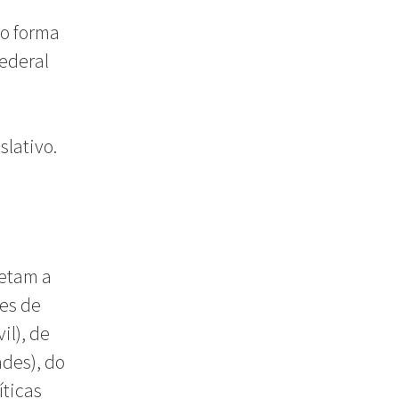
o forma
Federal
slativo.
fetam a
es de
il), de
des), do
íticas