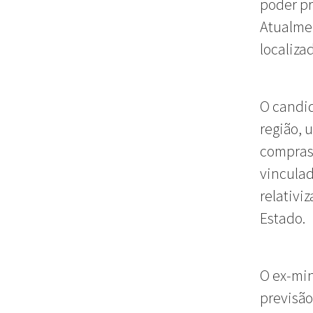
poder pr
Atualmen
localiza
O candid
região, 
compras”
vinculad
relativi
Estado.
O ex-min
previsão