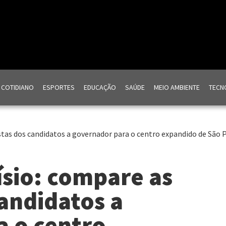
COTIDIANO
ESPORTES
EDUCAÇÃO
SAÚDE
MEIO AMBIENTE
TECNO
tas dos candidatos a governador para o centro expandido de São 
sio: compare as
andidatos a
a o centro