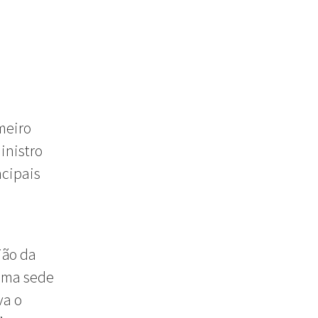
meiro
inistro
ncipais
ião da
 uma sede
va o