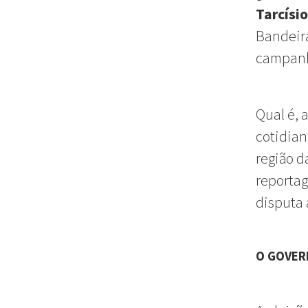
Tarcísio
Bandeira
campanh
Qual é, 
cotidian
região 
reporta
disputa 
O GOVER