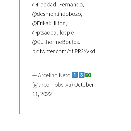
@Haddad_Fernando
,
@desmentindobozo
,
@ErikakHilton
,
@ptsaopaulosp
e
@GuilhermeBoulos
.
pic.twitter.com/dfIPR2Yvkd
— Arcelino Neto
(@arcelinobsilva)
October
11, 2022