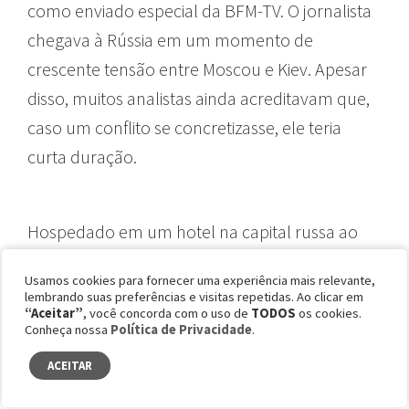
como enviado especial da BFM-TV. O jornalista
chegava à Rússia em um momento de
crescente tensão entre Moscou e Kiev. Apesar
disso, muitos analistas ainda acreditavam que,
caso um conflito se concretizasse, ele teria
curta duração.
Hospedado em um hotel na capital russa ao
lado de outros jornalistas, João havia dormido
Usamos cookies para fornecer uma experiência mais relevante,
por apenas algumas horas quando acordou e
lembrando suas preferências e visitas repetidas. Ao clicar em
“Aceitar”
, você concorda com o uso de
TODOS
os cookies.
ligou a televisão.
Conheça nossa
Política de Privacidade
.
ACEITAR
“Pulo da cama e olho pela janela do 23º andar