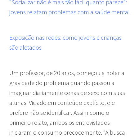
“Socializar não é mais tão fácil quanto parece”:
jovens relatam problemas com a saúde mental
Exposição nas redes: como jovens e crianças
são afetados
Um professor, de 20 anos, começou a notar a
gravidade do problema quando passou a
imaginar diariamente cenas de sexo com suas
alunas. Viciado em conteúdo explícito, ele
prefere não se identificar. Assim como o
primeiro relato, ambos os entrevistados
iniciaram o consumo precocemente. “A busca