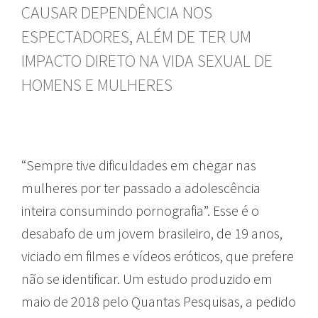
CAUSAR DEPENDÊNCIA NOS
ESPECTADORES, ALÉM DE TER UM
IMPACTO DIRETO NA VIDA SEXUAL DE
HOMENS E MULHERES
“Sempre tive dificuldades em chegar nas
mulheres por ter passado a adolescência
inteira consumindo pornografia”. Esse é o
desabafo de um jovem brasileiro, de 19 anos,
viciado em filmes e vídeos eróticos, que prefere
não se identificar. Um estudo produzido em
maio de 2018 pelo Quantas Pesquisas, a pedido