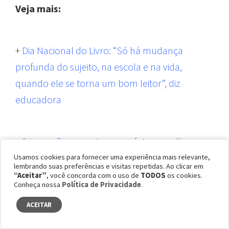
Veja mais:
+
Dia Nacional do Livro: “Só há mudança
profunda do sujeito, na escola e na vida,
quando ele se torna um bom leitor”, diz
educadora
+
5 inovações que visam um futuro melhor
para o meio ambiente e a sociedade
Usamos cookies para fornecer uma experiência mais relevante,
lembrando suas preferências e visitas repetidas. Ao clicar em
“Aceitar”
, você concorda com o uso de
TODOS
os cookies.
Conheça nossa
Política de Privacidade
.
+
Terceiro e último episódio do podcast Papo
ACEITAR
de Esquina discute as peculiaridades das