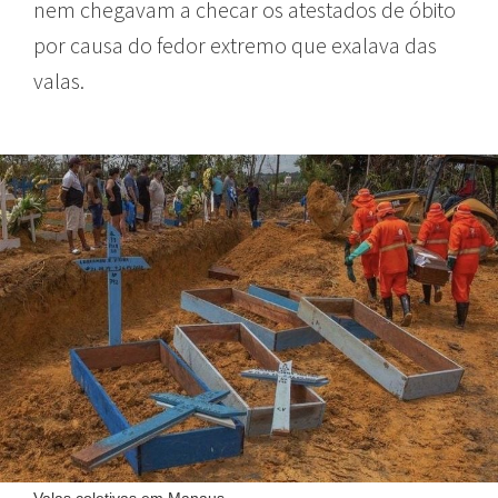
nem chegavam a checar os atestados de óbito
por causa do fedor extremo que exalava das
valas.
Valas coletivas em Manaus