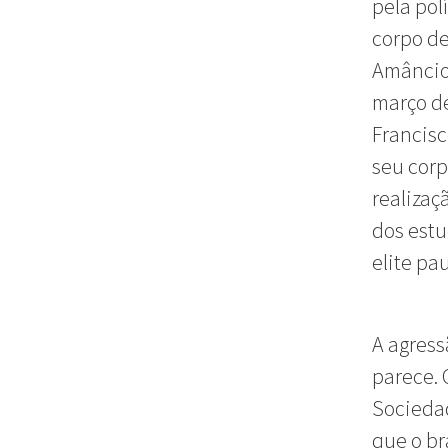
pela pol
corpo de
Amâncio 
março d
Francisc
seu corp
realizaç
dos estu
elite pa
A agress
parece. 
Sociedad
que o b