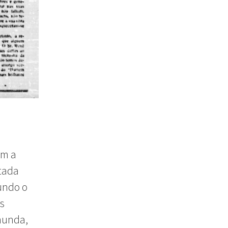
em a
tada
undo o
os
munda,