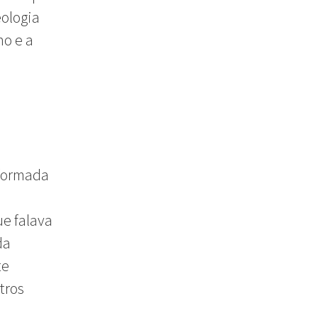
ologia
no e a
 formada
ue falava
da
te
tros