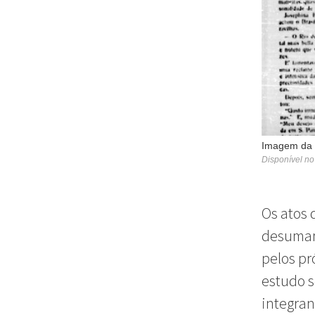
Imagem da c
Disponível no
Os atos 
desumani
pelos pr
estudo s
integra