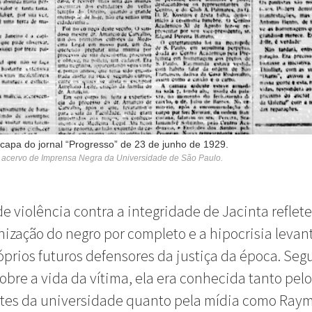
apa do jornal “Progresso” de 23 de junho de 1929.
 acervo de Imprensa Negra da Universidade de São Paulo.
de violência contra a integridade de Jacinta reflet
zação do negro por completo e a hipocrisia levan
óprios futuros defensores da justiça da época. Seg
obre a vida da vítima, ela era conhecida tanto pel
ntes da universidade quanto pela mídia como Ray