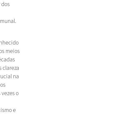
r dos
omunal.
onhecido
nos meios
écadas
s clareza
ucial na
tos
 vezes o
cismo e