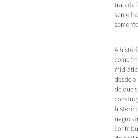
tratada 
semelhan
somente 
A histó
como ‘mú
midiáti
desde o 
do que s
construç
históric
negro ai
contribu