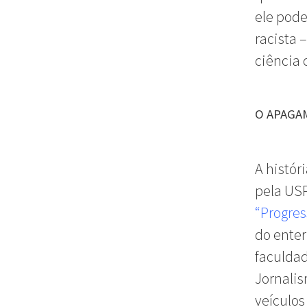
ele pod
racista 
ciência 
O APAGA
A histór
pela USP
“Progres
do enter
faculdad
Jornalis
veículos