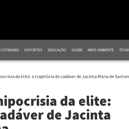
COTIDIANO
ESPORTES
EDUCAÇÃO
SAÚDE
MEIO AMBIENTE
TECNO
ocrisia da elite: a trajetória do cadáver de Jacinta Maria de Santa
ipocrisia da elite:
cadáver de Jacinta
na