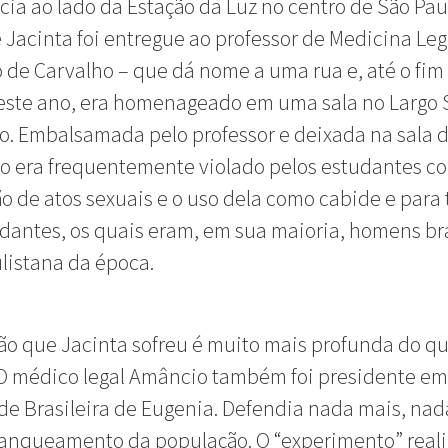
ícia ao lado da Estação da Luz no centro de São Pau
 Jacinta foi entregue ao professor de Medicina Leg
de Carvalho – que dá nome a uma rua e, até o fim
este ano, era homenageado em uma sala no Largo 
o. Embalsamada pelo professor e deixada na sala d
o era frequentemente violado pelos estudantes c
ão de atos sexuais e o uso dela como cabide e para 
dantes, os quais eram, em sua maioria, homens b
ulistana da época.
ão que Jacinta sofreu é muito mais profunda do q
O médico legal Amâncio também foi presidente em
e Brasileira de Eugenia. Defendia nada mais, na
ranqueamento da população. O “experimento” reali