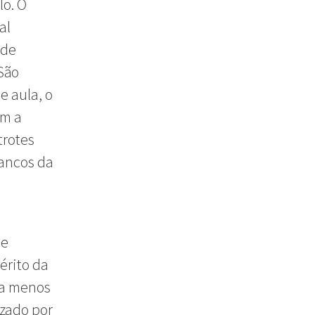
lo. O
al
 de
São
e aula, o
om a
trotes
rancos da
ue
érito da
da menos
zado por