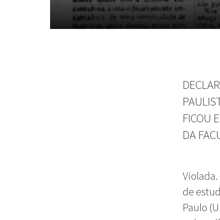
DECLAR
PAULIS
FICOU 
DA FAC
Violada.
de estud
Paulo (U