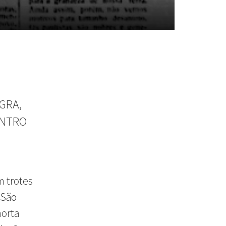
GRA,
ENTRO
m trotes
 São
morta