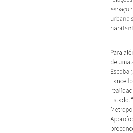
espaço p
urbana s
habitant
Para alé
de uma s
Escobar,
Lancello
realidad
Estado. 
Metropol
Aporofo
preconce