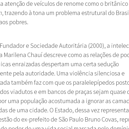
a atenção de veículos de renome como o britânic
n
, trazendo à tona um problema estrutural do Brasil
aos pobres.
Fundador e Sociedade Autoritária (2000), a intelec
ra Marilena Chauí descreve como as relações de po
uicas enraizadas despertam uma certa sedução
ente pela autoridade. Uma violência silenciosa e
zada também faz com que os paralelepípedos post
 dos viadutos e em bancos de praças sejam quase 
 por uma população acostumada a ignorar as cama
as de uma cidade. O Estado, dessa vez represent
estão do ex-prefeito de São Paulo Bruno Covas, rep
 de poder de uma vida social marcada pelo domíni