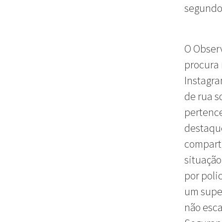
segundo,
O Observ
procura 
Instagra
de rua s
pertence
destaque
compart
situação
por poli
um supe
não esca