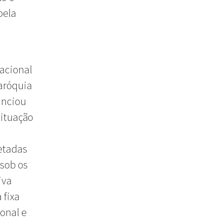
pela
acional
paróquia
unciou
situação
etadas
 sob os
iva
 fixa
onal e