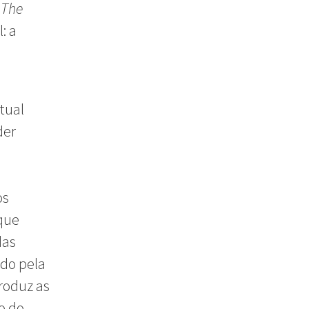
o
The
: a
tual
der
os
que
das
ado pela
roduz as
o do