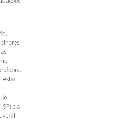
às ações
io,
melhores
nas
omo
orofobia.
i estar
ulo
-SP) e a
uvenil