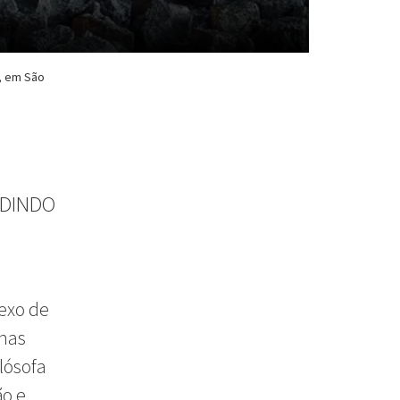
a, em São
EDINDO
exo de
anas
lósofa
ão e