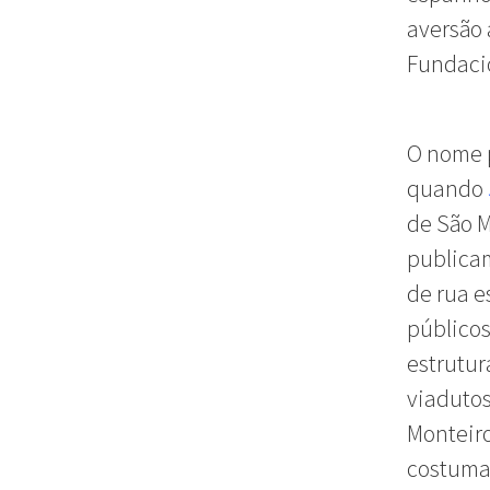
aversão 
Fundaci
O nome 
quando
de São M
publicam
de rua e
públicos
estrutur
viaduto
Monteiro
costumam