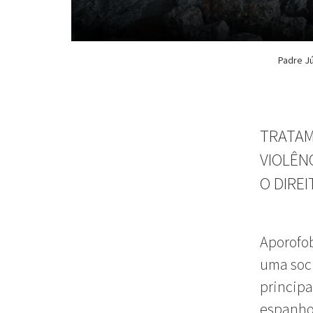
Padre Jú
TRATAM
VIOLÊNC
O DIREI
Aporofob
uma soci
principa
espanhol