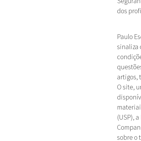
Seguranç
dos prof
Paulo Es
sinaliza
condiçõe
questões
artigos,
O site, 
disponív
materiai
(USP), a
Companhi
sobre o 