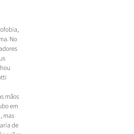
ofobia,
ema. No
radores
eus
nhou
tti
às mãos
oubo em
, mas
aria de