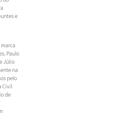
ra
euntes e
a marca
es. Paulo
e Júlio
sente na
nos pelo
 Civil
io de
r
em