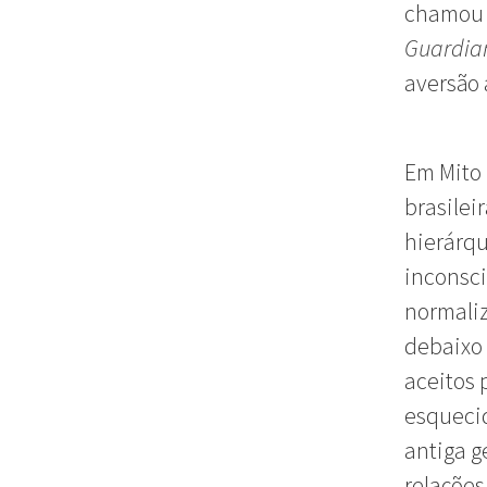
chamou 
Guardia
aversão 
Em Mito 
brasilei
hierárq
inconsci
normali
debaixo
aceitos
esquecid
antiga g
relações