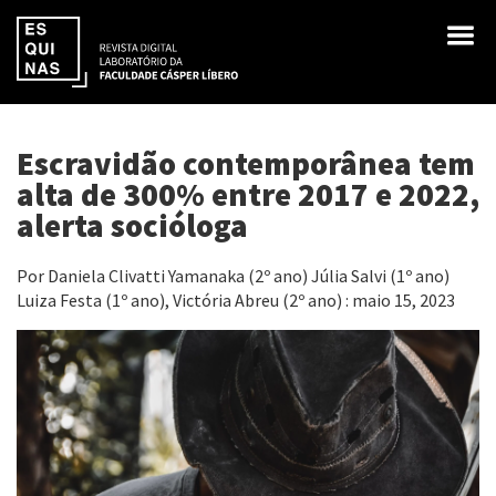
Escravidão contemporânea tem
alta de 300% entre 2017 e 2022,
alerta socióloga
Por Daniela Clivatti Yamanaka (2º ano) Júlia Salvi (1º ano)
Luiza Festa (1º ano), Victória Abreu (2º ano) : maio 15, 2023