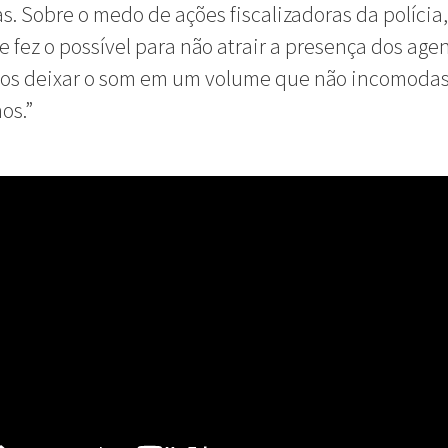
as. Sobre o medo de ações fiscalizadoras da polícia
e fez o possível para não atrair a presença dos agen
os deixar o som em um volume que não incomodas
os.”