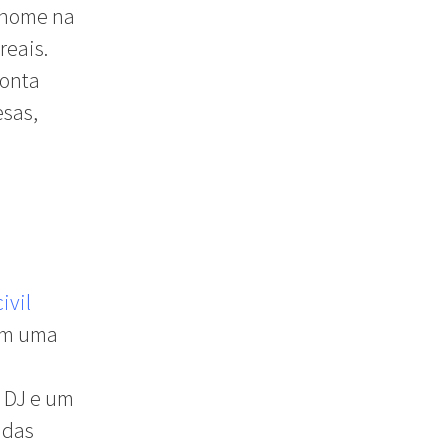
m nome na
reais.
conta
esas,
ivil
em uma
 DJ e um
idas