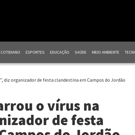
COTIDIANO
ESPORTES
EDUCAÇÃO
SAÚDE
MEIO AMBIENTE
TECNO
’’, diz organizador de festa clandestina em Campos do Jordão
rrou o vírus na
anizador de festa
 Campos do Jordão