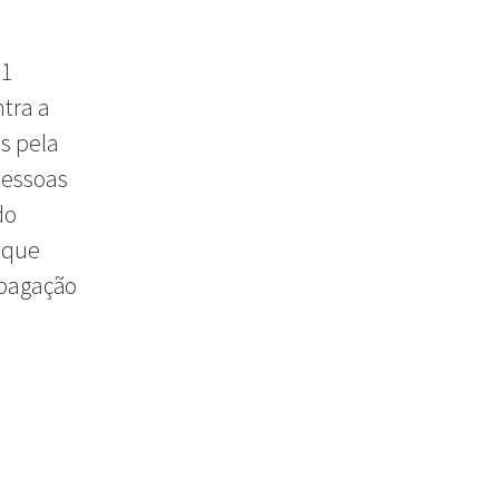
81
tra a
s pela
pessoas
do
 que
opagação