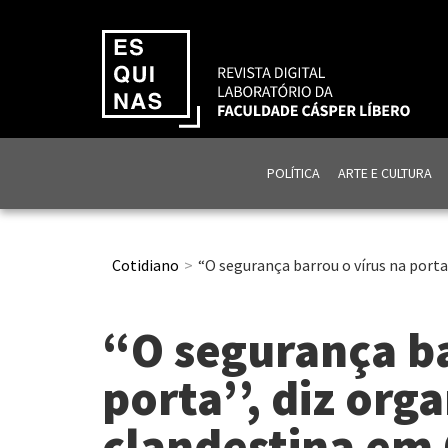
POLÍTICA
ARTE E CULTURA
Cotidiano
“O segurança barrou o vírus na porta
“O segurança ba
porta’’, diz org
clandestina em