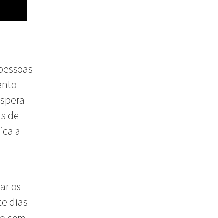
 pessoas
ento
espera
as de
ica a
ar os
te dias
do com