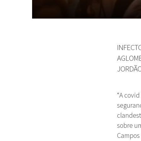
INFECT
AGLOME
JORDÃO
“A covi
seguranç
clandest
sobre um
Campos 