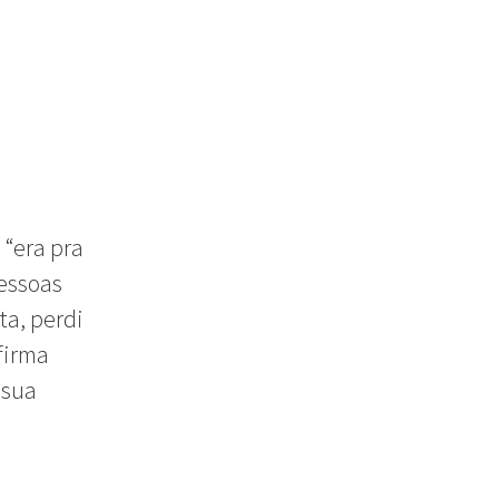
 “era pra
essoas
ta, perdi
firma
 sua