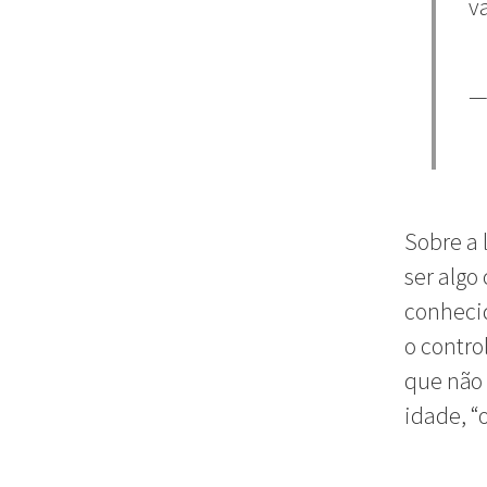
v
—
Sobre a 
ser alg
conhecid
o contro
que não 
idade, “