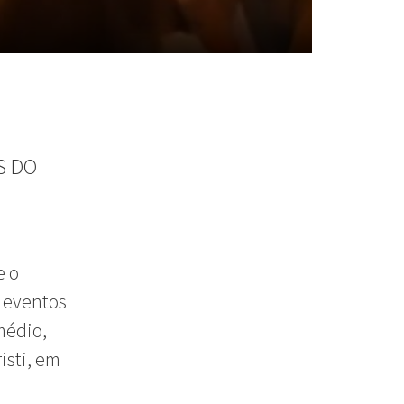
S DO
e o
e eventos
médio,
isti, em