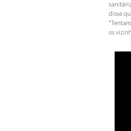
sanitári
disse qu
“Tentam
os vizinh