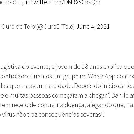
acinado.
pic.twitter.com/DM9Xs0RsQm
 Ouro de Tolo (@OuroDiTolo)
June 4, 2021
logística do evento, o jovem de 18 anos explica que
o controlado. Criamos um grupo no WhatsApp com p
as que estavam na cidade. Depois do início da fes
le e muitas pessoas começaram a chegar”. Danilo a
tem receio de contrair a doença, alegando que, na
o vírus não traz consequências severas’’.