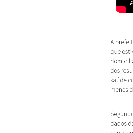
A prefei
que esti
domicili
dos resu
saúde co
menos d
Segund
dados da
contribu