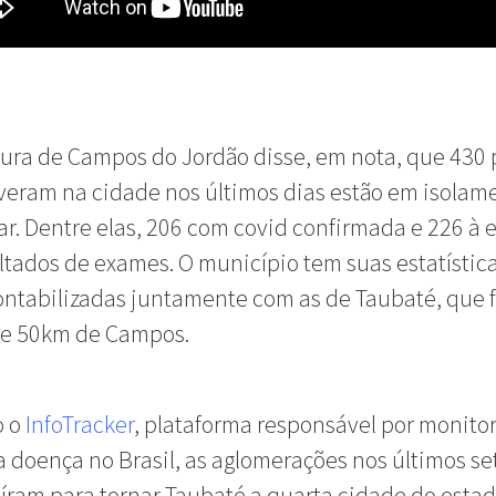
tura de Campos do Jordão disse, em nota, que 430
veram na cidade nos últimos dias estão em isolam
ar. Dentre elas, 206 com covid confirmada e 226 à 
ltados de exames. O município tem suas estatístic
ntabilizadas juntamente com as de Taubaté, que f
e 50km de Campos.
o o
InfoTracker
, plataforma responsável por monitor
 doença no Brasil, as aglomerações nos últimos se
íram para tornar Taubaté a quarta cidade do esta