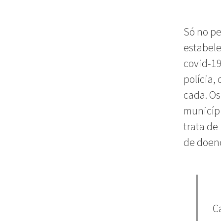
Só no pe
estabele
covid-19
polícia,
cada. Os
municípi
trata de
de doenç
C