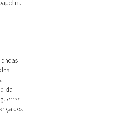
papel na
s ondas
idos
 a
edida
 guerras
iança dos