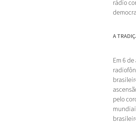
rádio c
democrac
A TRADI
Em 6 de 
radiofôn
brasilei
ascensã
pelo cor
mundiais
brasilei