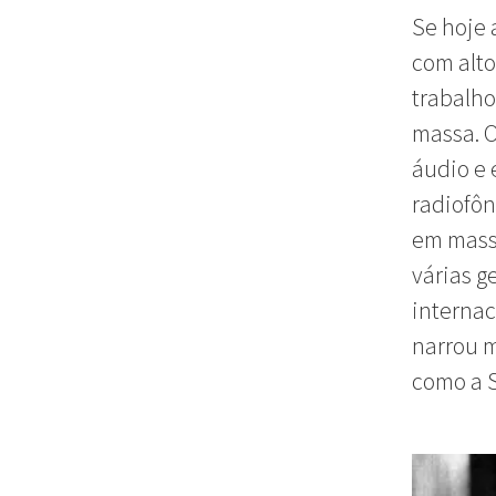
Se hoje 
com alto
trabalho
massa. O
áudio e 
radiofôn
em massa
várias g
internac
narrou m
como a S