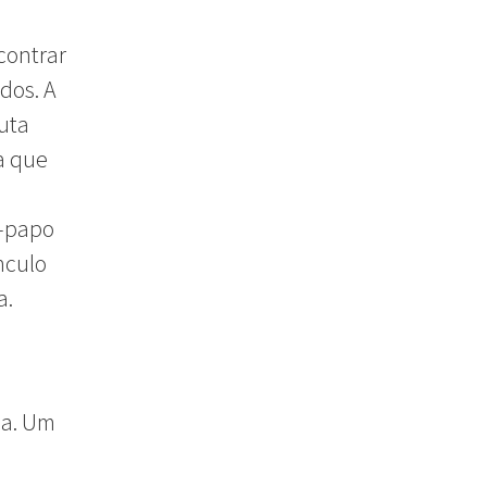
contrar
dos. A
uta
a que
e-papo
nculo
a.
la. Um