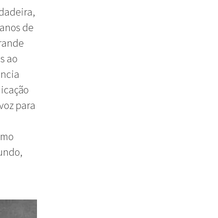
rdadeira,
 anos de
grande
as ao
ância
nicação
-voz para
ismo
undo,