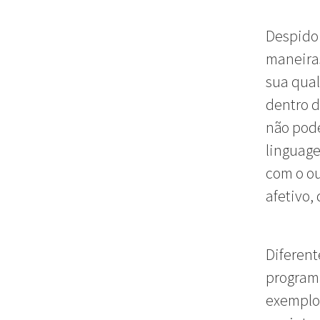
Despido 
maneiras
sua qual
dentro d
não pode
linguag
com o ou
afetivo,
Diferent
programa
exemplo 