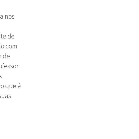
da nos
nte de
do com
% de
ofessor
s
do que é
suas