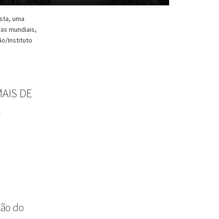
sta, uma
as mundiais,
o/Instituto
MAIS DE
E
ção do