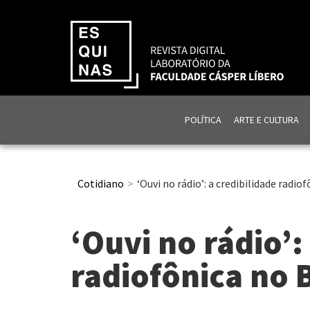
POLÍTICA
ARTE E CULTURA
Cotidiano
‘Ouvi no rádio’: a credibilidade radiof
‘Ouvi no rádio’:
radiofônica no B