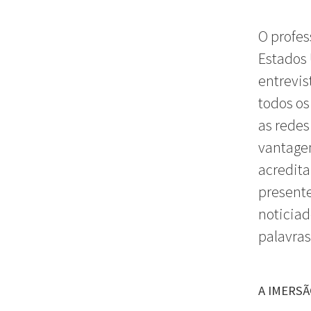
O profe
Estados
entrevis
todos o
as redes
vantagem
acredita
presente
noticiad
palavras
A IMERS