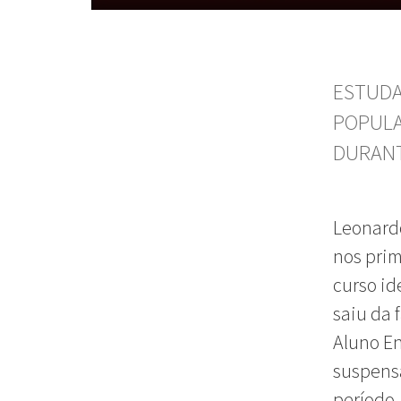
ESTUDA
POPULA
DURANT
Leonardo
nos prim
curso id
saiu da 
Aluno En
suspensa
período.