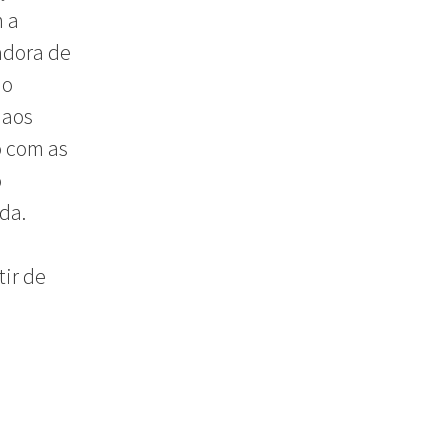
 a
adora de
 o
 aos
o com as
o
da.
tir de