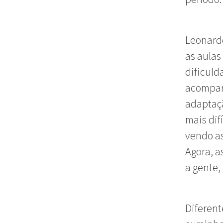
Leonardo
as aulas
dificuld
acompan
adaptaçã
mais dif
vendo as
Agora, a
a gente,
Diferent