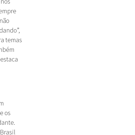
unos
sempre
 não
idando”,
ara temas
também
destaca
em
e os
dante.
Brasil