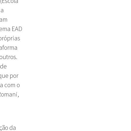
(Escola
na
ram
stema EAD
próprias
taforma
outros.
 de
 que por
ia com o
 Romani,
ção da