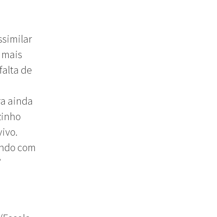
ssimilar
m mais
falta de
ra ainda
zinho
ivo.
lendo com
”