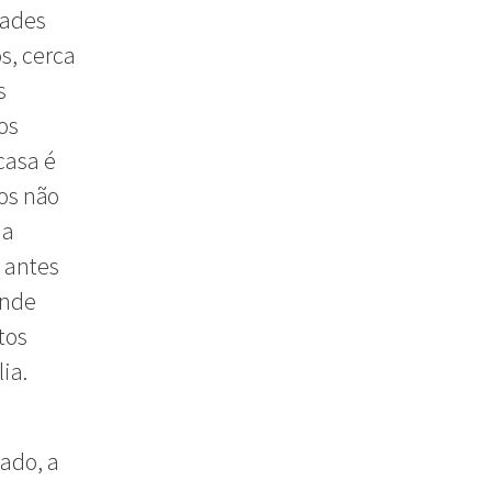
dades
s, cerca
s
os
casa é
os não
da
e antes
ende
tos
ia.
ado, a