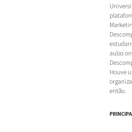
Univers
platafor
Marketin
Descompl
estudan
aulas on
Descompl
Houve um
organiza
então.
PRINCIPA