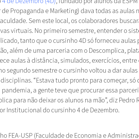
o
4 de Dezembro (4D)
, fundado por alunos da ESPM 
 de Propaganda e Marketing) dava todas as aulas 
faculdade. Sem este local, os colaboradores busca
ivas virtuais. No primeiro semestre, entender o si
licado, tanto que o cursinho 4D só forneceu aulas 
ão, além de uma parceria com o Descomplica, pla
ece aulas à distância, simulados, exercícios, entre 
o segundo semestre o cursinho voltou a dar aulas
 disciplinas. “Estava tudo pronto para começar, só
 pandemia, a gente teve que procurar essa parcer
ica para não deixar os alunos na mão”, diz Pedro
tor Institucional do cursinho 4 de Dezembro.
nho FEA-USP (Faculdade de Economia e Administra