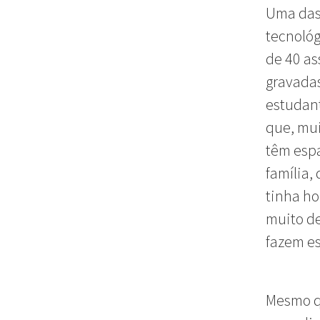
Uma das 
tecnológ
de 40 as
gravadas
estudant
que, mui
têm espa
família,
tinha ho
muito de
fazem es
Mesmo qu