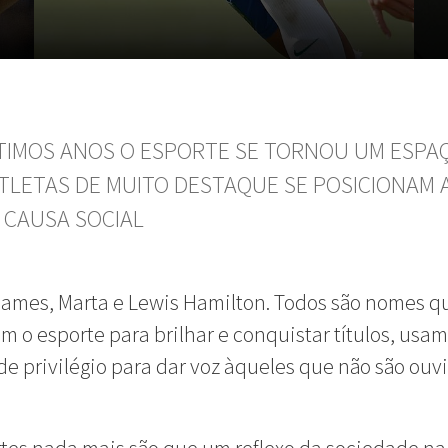
TIMOS ANOS O ESPORTE SE TORNOU UM ESPA
TLETAS DE MUITO DESTAQUE SE POSICIONAM 
 CAUSA SOCIAL
ames, Marta e Lewis Hamilton. Todos são nomes q
m o esporte para brilhar e conquistar títulos, usam
de privilégio para dar voz àqueles que não são ouv