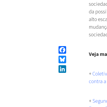
sociedad
da possi
alto esc
mudança
socieda
Veja ma
Facebook
Bluesky
+
Coleti
LinkedIn
contra a
+
Segund