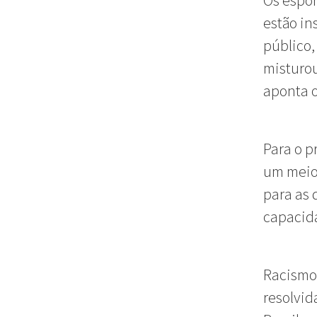
Os espor
estão in
público,
misturou
aponta o 
Para o p
um meio 
para as 
capacida
Racismo
resolvid