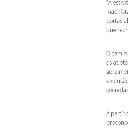
“A estru
machista
portas a
que recr
O caminh
os atlet
geralmen
evolução
sociedad
A parti
preconce