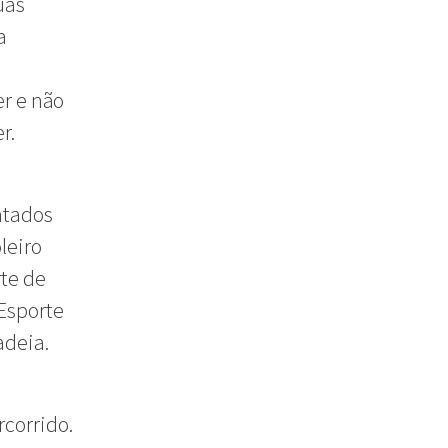
uas
a
r e não
r.
atados
leiro
te de
 Esporte
adeia.
rcorrido.