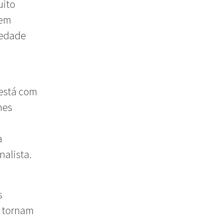
uito
tem
iedade
 está com
mes
a
nalista.
s
e tornam