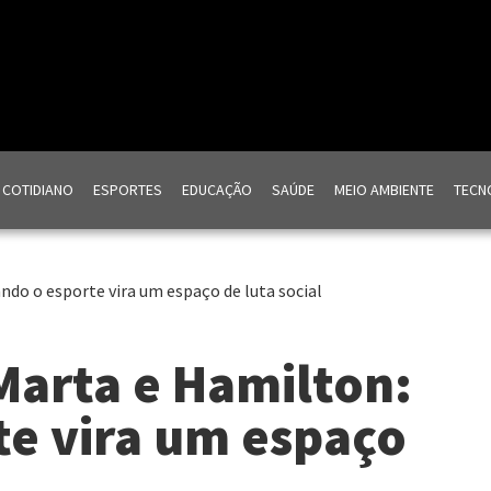
COTIDIANO
ESPORTES
EDUCAÇÃO
SAÚDE
MEIO AMBIENTE
TECNO
do o esporte vira um espaço de luta social
Marta e Hamilton:
te vira um espaço