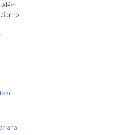
. Além
nciar no
a
utam
ariana