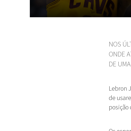
NOS ÚL
ONDE A
DE UMA
Lebron J
de usare
posição 