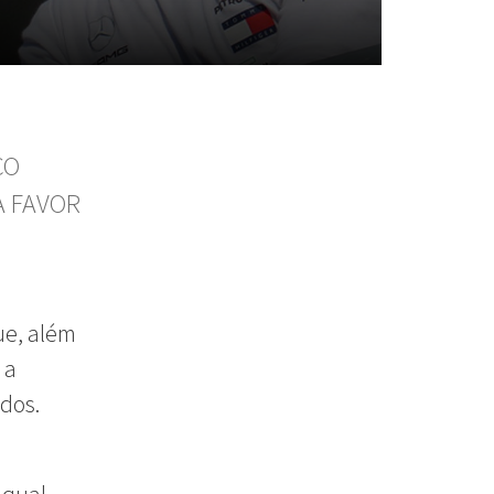
ÇO
A FAVOR
ue, além
 a
idos.