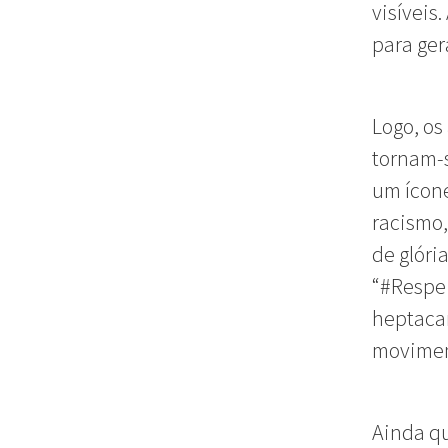
visíveis
para ger
Logo, os
tornam-
um ícone
racismo,
de glóri
“#Respei
heptacam
movime
Ainda q