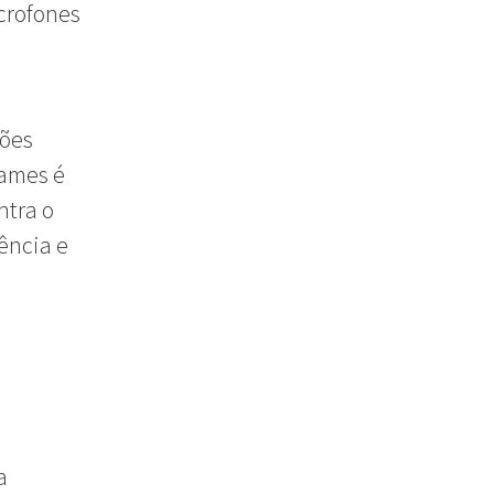
crofones
tões
James é
ntra o
ência e
a