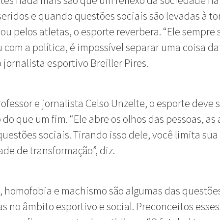
tes nada mais são que um reflexo da sociedade na
seridos e quando questões sociais são levadas à to
 ou pelos atletas, o esporte reverbera. “Ele sempre 
 com a política, é impossível separar uma coisa da 
jornalista esportivo Breiller Pires.
rofessor e jornalista Celso Unzelte, o esporte deve 
do que um fim. “Ele abre os olhos das pessoas, as 
questões sociais. Tirando isso dele, você limita sua
de de transformação”, diz.
, homofobia e machismo são algumas das questõe
as no âmbito esportivo e social. Preconceitos esses