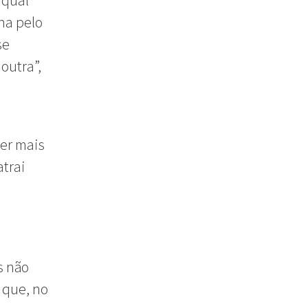
 qual
na pelo
se
outra”,
ser mais
atrai
s não
 que, no