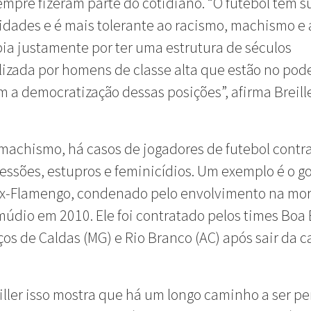
sempre fizeram parte do cotidiano. “O futebol tem s
idades e é mais tolerante ao racismo, machismo e 
a justamente por ter uma estrutura de séculos
zada por homens de classe alta que estão no pode
 a democratização dessas posições”, afirma Breille
machismo, há casos de jogadores de futebol contr
essões, estupros e feminicídios. Um exemplo é o go
ex-Flamengo, condenado pelo envolvimento na mor
múdio em 2010. Ele foi contratado pelos times Boa
ços de Caldas (MG) e Rio Branco (AC) após sair da c
iller isso mostra que há um longo caminho a ser pe