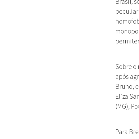
Brasil, 
peculiar
homofobi
monopoli
permitem
Sobre o 
após agr
Bruno, 
Eliza Sa
(MG), Po
Para Bre