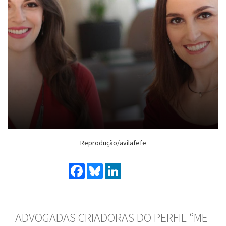
Reprodução/avilafefe
Facebook
Bluesky
LinkedIn
ADVOGADAS CRIADORAS DO PERFIL “ME