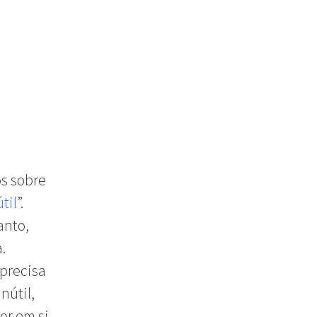
os sobre
til
”.
anto,
.
“precisa
nútil,
or em si