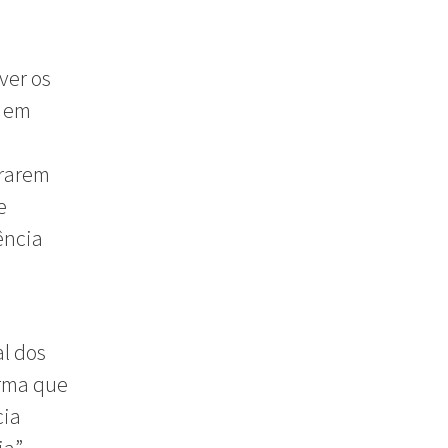
ver os
m em
trarem
e
ência
al dos
irma que
cia