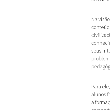
Na visã
conteúdo
civiliza
conheci
seus int
problema
pedagógi
Para ele
alunos f
a formaç