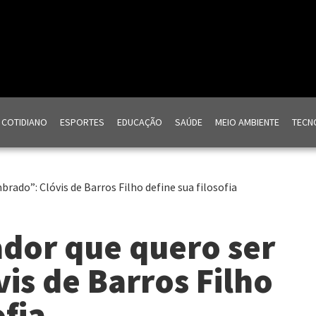
COTIDIANO
ESPORTES
EDUCAÇÃO
SAÚDE
MEIO AMBIENTE
TECNO
rado”: Clóvis de Barros Filho define sua filosofia
dor que quero ser
is de Barros Filho
ofia