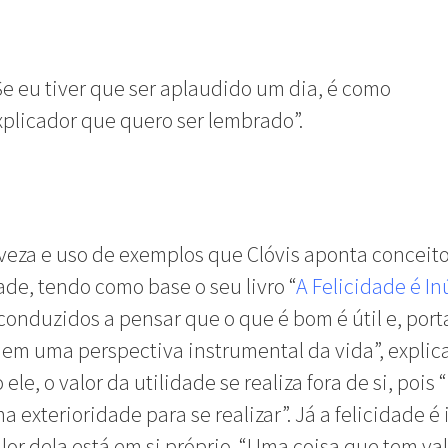
Se eu tiver que ser aplaudido um dia, é como
xplicador que quero ser lembrado”.
veza e uso de exemplos que Clóvis aponta conceit
dade, tendo como base o seu livro “
A Felicidade é Inú
onduzidos a pensar que o que é bom é útil e, port
em uma perspectiva instrumental da vida”, explica
le, o valor da utilidade se realiza fora de si, pois 
 exterioridade para se realizar”. Já a felicidade é i
alor dela está em si próprio. “Uma coisa que tem val