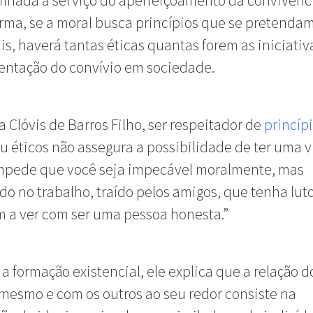
lhada a serviço do aperfeiçoamento da convivênci
rma, se a moral busca princípios que se pretenda
is, haverá tantas éticas quantas forem as iniciativ
entação do convívio em sociedade.
a Clóvis de Barros Filho, ser respeitador de
princíp
u éticos não assegura a possibilidade de ter uma vi
mpede que você seja impecável moralmente, mas
o no trabalho, traído pelos amigos, que tenha luto
 a ver com ser uma pessoa honesta.”
 a formação existencial, ele explica que a relação d
mesmo e com os outros ao seu redor consiste na