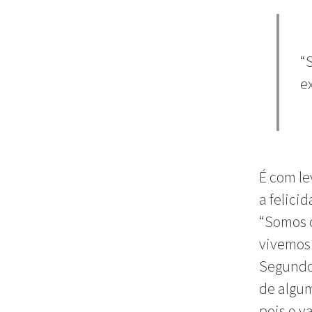
“
e
É com le
a felici
“Somos c
vivemos 
Segundo e
de alguma
pois o v