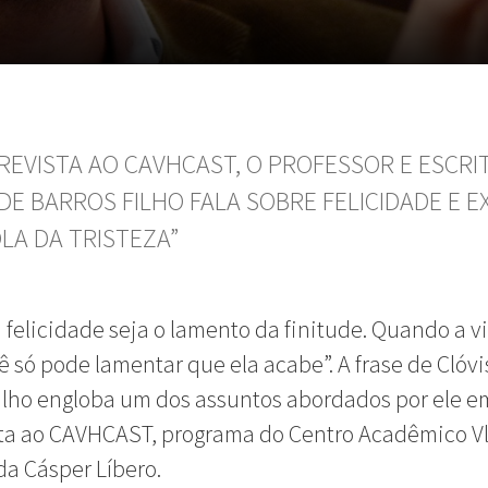
REVISTA AO CAVHCAST, O PROFESSOR E ESCRI
DE BARROS FILHO FALA SOBRE FELICIDADE E E
OLA DA TRISTEZA”
a felicidade seja o lamento da finitude. Quando a v
ê só pode lamentar que ela acabe”. A frase de Clóvi
ilho engloba um dos assuntos abordados por ele e
sta ao CAVHCAST, programa do Centro Acadêmico V
da Cásper Líbero.