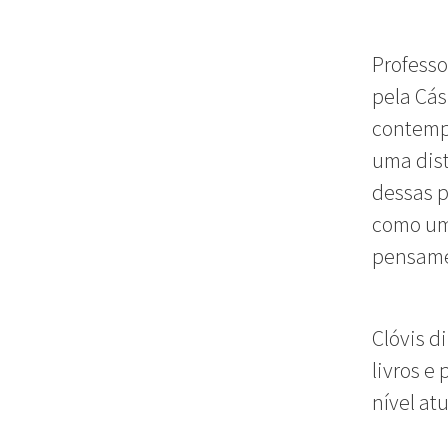
Professo
pela Cás
contempo
uma dist
dessas p
como um 
pensame
Clóvis d
livros e
nível at