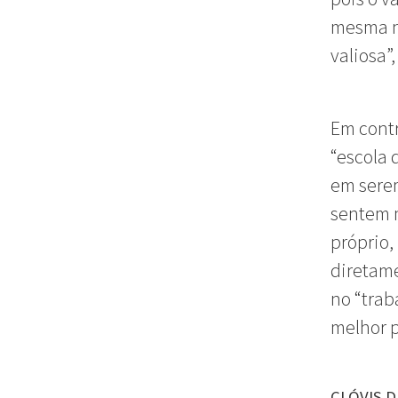
mesma n
valiosa”
Em contr
“escola 
em serem
sentem m
próprio,
diretame
no “trab
melhor p
CLÓVIS D