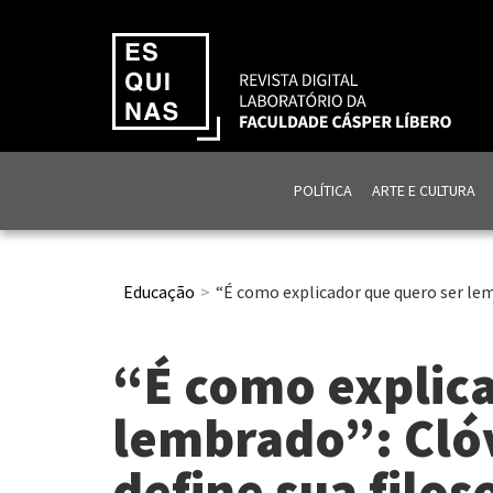
POLÍTICA
ARTE E CULTURA
Educação
“É como explicador que quero ser lemb
“É como explica
lembrado”: Clóv
define sua filos