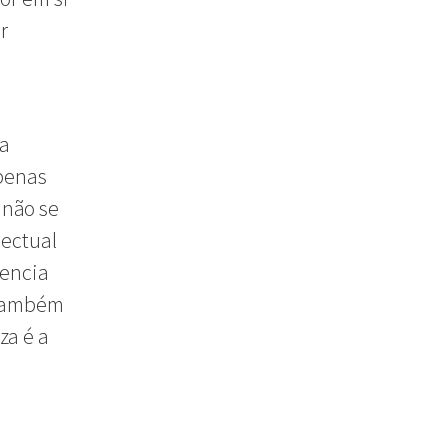
r
da
apenas
não se
lectual
uencia
 também
za é a