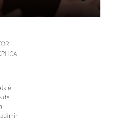
TOR
XPLICA
ida é
s de
m
ladimir