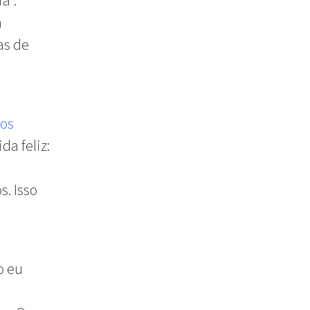
a”.
m
as de
ios
da feliz:
s. Isso
o eu