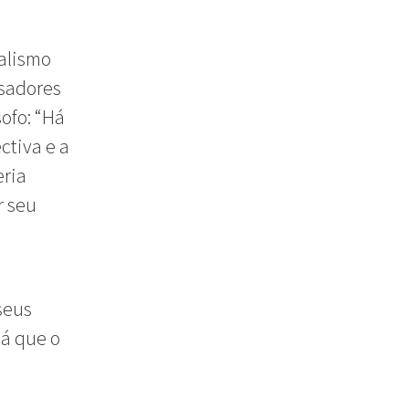
nalismo
nsadores
ofo: “Há
ctiva e a
eria
r seu
seus
já que o