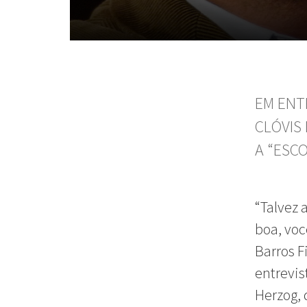
EM ENT
CLÓVIS 
A “ESC
“Talvez 
boa, voc
Barros F
entrevi
Herzog, 