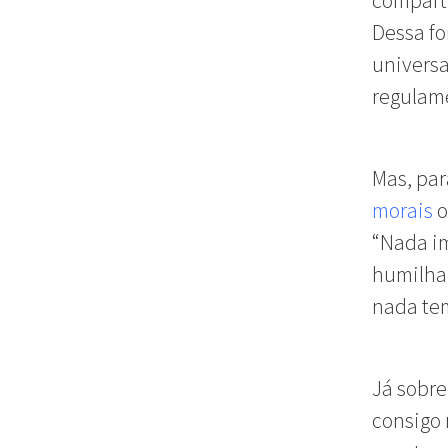
comparti
Dessa fo
universa
regulam
Mas, par
morais
o
“Nada i
humilhad
nada tem
Já sobre
consigo 