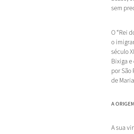
sem preo
O “Rei d
o imigra
século XI
Bixiga e
por São 
de Maria
A ORIGE
A sua vi