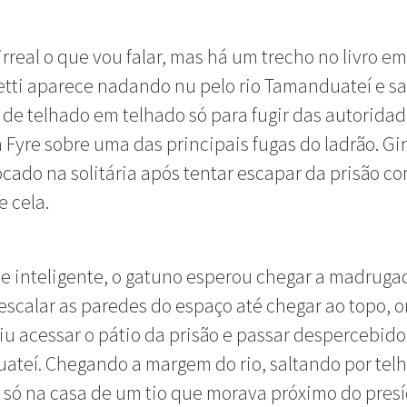
irreal o que vou falar, mas há um trecho no livro e
ti aparece nadando nu pelo rio Tamanduateí e sa
de telhado em telhado só para fugir das autoridad
Fyre sobre uma das principais fugas do ladrão. Gi
ocado na solitária após tentar escapar da prisão c
e cela.
e inteligente, o gatuno esperou chegar a madruga
escalar as paredes do espaço até chegar ao topo, 
u acessar o pátio da prisão e passar despercebido
teí. Chegando a margem do rio, saltando por tel
só na casa de um tio que morava próximo do presí