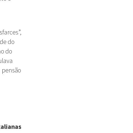
sfarces”,
ade do
no do
ulava
a pensão
talianas