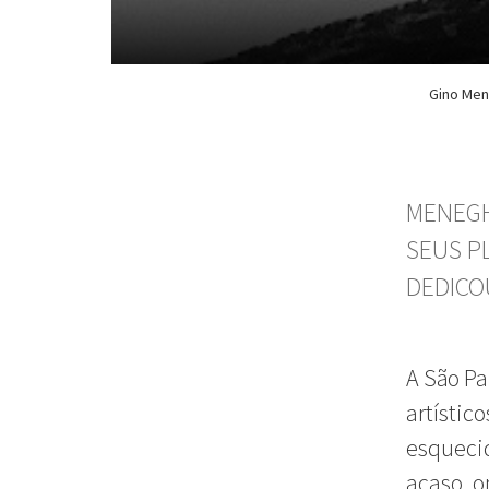
Gino Men
MENEGH
SEUS P
DEDICO
A São Pa
artístic
esquecid
acaso, o