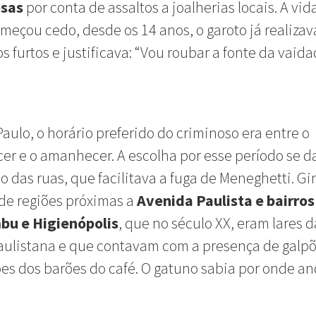
esas
por conta de assaltos a joalherias locais. A vid
meçou cedo, desde os 14 anos, o garoto já realizav
 furtos e justificava: “Vou roubar a fonte da vaid
aulo, o horário preferido do criminoso era entre o
er e o amanhecer. A escolha por esse período se d
o das ruas, que facilitava a fuga de Meneghetti. Gi
de regiões próximas a
Avenida Paulista e bairro
u e Higienópolis
, que no século XX, eram lares d
aulistana e que contavam com a presença de galpõ
es dos barões do café. O gatuno sabia por onde an