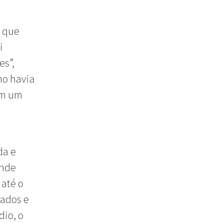
m que
i
es”,
no havia
om um
da e
onde
 até o
hados e
dio, o