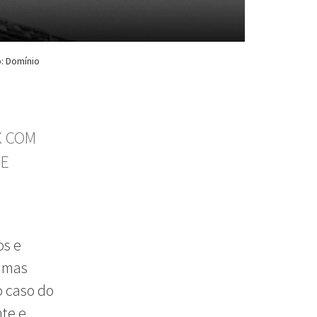
: Domínio
X COM
 E
os e
, mas
o caso do
nte e