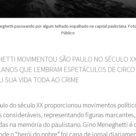
eghetti passeando por algum telhado espalhado na capital paulistana. Foto
Público
ETTI MOVIMENTOU SÃO PAULO NO SÉCULO X
LANOS QUE LEMBRAM ESPETÁCULOS DE CIRCO
U SUA VIDA TODA AO CRIME
ulo do século XX proporcionou movimentos polític
os consideráveis, representando figuras marcantes
as na memória do paulistano. Gino Meneghetti é 
nde o “herói do pobre” foi capa de jornal diariame