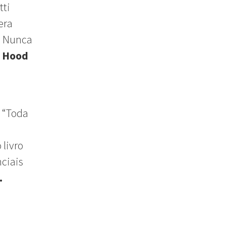
tti
era
. Nunca
 Hood
: “Toda
 livro
nciais
.