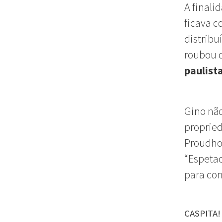
A finali
ficava c
distribu
roubou d
paulist
Gino não
propried
Proudhon
“Espetac
para con
CASPITA