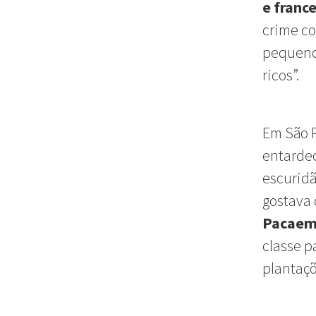
e franc
crime co
pequenos
ricos”.
Em São P
entardec
escuridã
gostava 
Pacaemb
classe p
plantaçõ