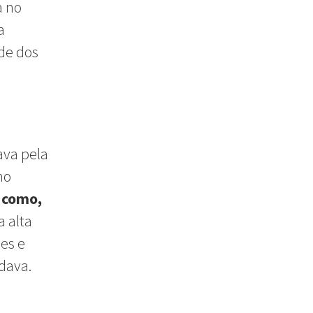
a no
a
ade dos
ava pela
no
s como,
a alta
es e
dava.