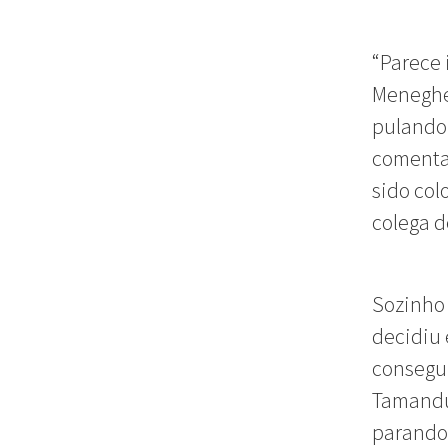
“Parece 
Meneghet
pulando 
comenta 
sido col
colega d
Sozinho 
decidiu 
consegui
Tamandua
parando 