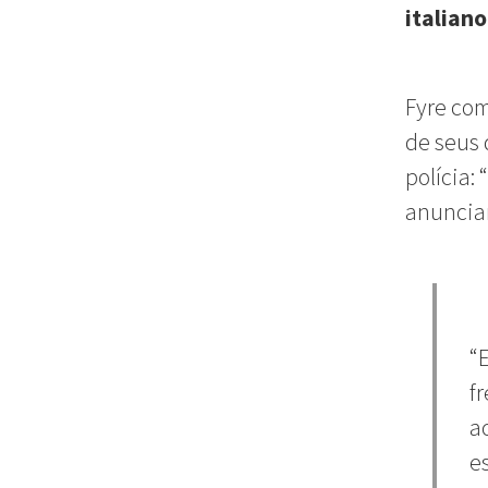
italian
Fyre co
de seus 
polícia:
anunciar
“
f
a
e