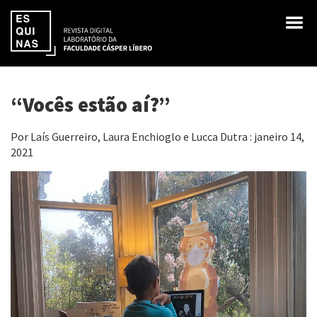
“Vocês estão aí?”
Por Laís Guerreiro, Laura Enchioglo e Lucca Dutra : janeiro 14,
2021