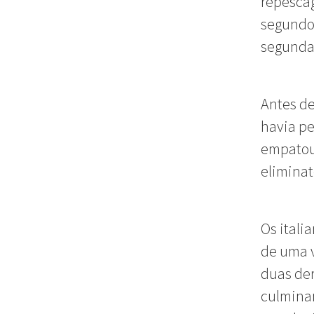
repescag
segundo 
segunda 
Antes de
havia pe
empatou 
eliminat
Os itali
de uma v
duas der
culminar