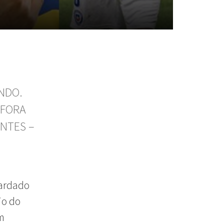
NDO.
 FORA
NTES –
uardado
io do
am