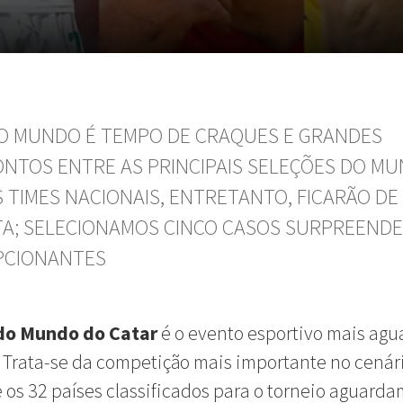
O MUNDO É TEMPO DE CRAQUES E GRANDES
NTOS ENTRE AS PRINCIPAIS SELEÇÕES DO MU
 TIMES NACIONAIS, ENTRETANTO, FICARÃO DE
TA; SELECIONAMOS CINCO CASOS SURPREENDE
PCIONANTES
do Mundo do Catar
é o evento esportivo mais ag
 Trata-se da competição mais importante no cenár
e os 32 países classificados para o torneio aguard