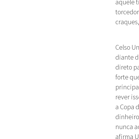
aquele 
torcedor
craques,
Celso Unz
diante d
direto p
forte qu
principa
rever is
a Copa 
dinheiro
nunca ac
afirma U