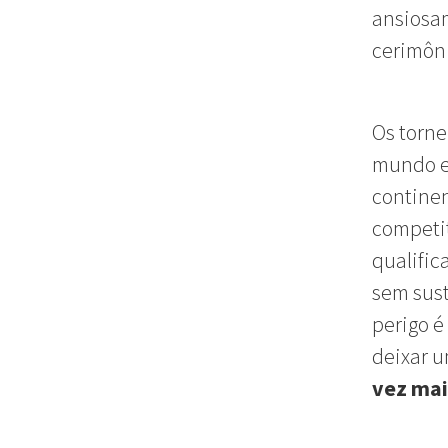
ansiosa
cerimôni
Os torne
mundo e 
contine
competit
qualific
sem sust
perigo é
deixar u
vez ma