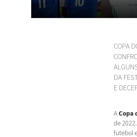
COPA D
CONFRO
ALGUNS
DA FES
E DECE
A
Copa 
de 2022.
futebol 