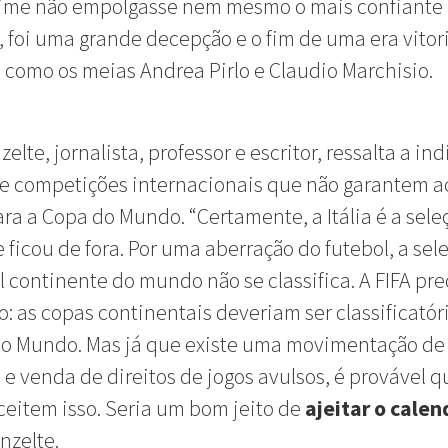
time não empolgasse nem mesmo o mais confiante
, foi uma grande decepção e o fim de uma era vitor
 como os meias Andrea Pirlo e Claudio Marchisio.
elte, jornalista, professor e escritor, ressalta a in
e competições internacionais que não garantem a
ara a Copa do Mundo. “Certamente, a Itália é a sele
e ficou de fora. Por uma aberração do futebol, a sel
l continente do mundo não se classifica. A FIFA pr
so: as copas continentais deveriam ser classificatór
do Mundo. Mas já que existe uma movimentação de
 e venda de direitos de jogos avulsos, é provável q
eitem isso. Seria um bom jeito de
ajeitar o calen
nzelte.