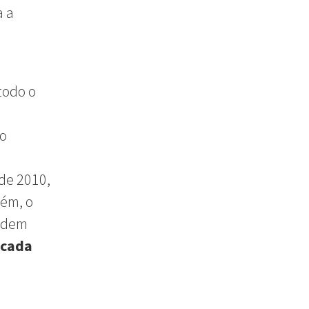
a a
todo o
co
sde 2010,
rém, o
podem
cada