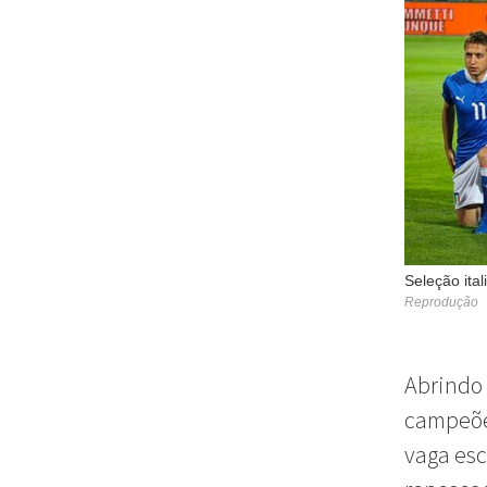
Seleção ita
Reprodução
Abrindo 
campeõe
vaga esc