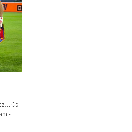
vez… Os
ram a