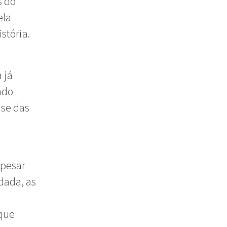
s do
ela
istória.
 já
ndo
ase das
apesar
dada, as
 que