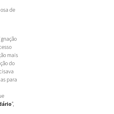
iosa de
dignação
cesso
ção mais
eção do
ecisava
ias para
ue
dário
”,