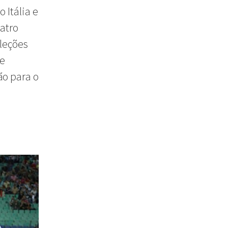
 Itália e
atro
eleções
de
ão para o