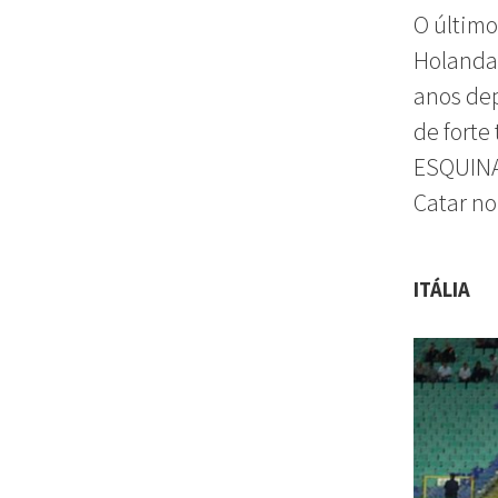
O último
Holanda
anos dep
de forte
ESQUINA
Catar no
ITÁLIA